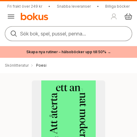
Fri frakt över 249 kr
•
Snabba leveranser
•
Billiga böcker
Sök bok, spel, pussel, penna...
Skapa nya rutiner – hälsoböcker upp till 50% →
Skönlitteratur
Poesi