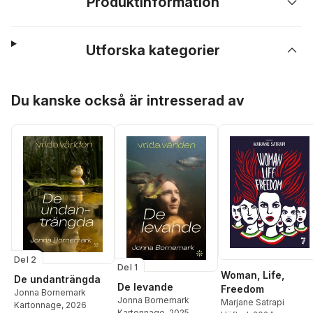
Produktinformation
Utforska kategorier
Hoppa över listan
Du kanske också är intresserad av
Del 2
Del 1
Woman, Life,
De undanträngda
De levande
Freedom
Jonna Bornemark
Jonna Bornemark
Marjane Satrapi
Kartonnage
, 2026
Kartonnage
, 2025