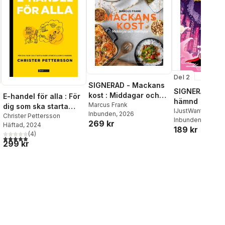
Del 2
SIGNERAD - Mackans
SIGNERAD - K
kost : Middagar och
E-handel för alla : För
hämnd
matlådor
Marcus Frank
dig som ska starta
IJustWantToBeC
Inbunden
, 2026
eller vill utveckla din
Christer Pettersson
Adolphson
Inbunden
, 2026
,
Emil
269 kr
Häftad
, 2024
e-handel.
189 kr
Beer
,
Victor Beer
(
4
)
al röster:
5,0
utav 5 stjärnor. Totalt antal röster:
299 kr