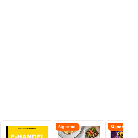
Signerad!
Signerad!