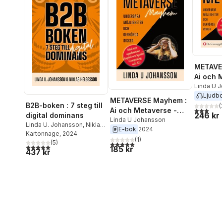
METAVE
Ai och 
Vad hän
Linda U 
Ljudb
Underba
METAVERSE Mayhem :
B2B-boken : 7 steg till
och oer
(
3,0
utav 5 
Ai och Metaverse -
246 kr
digital dominans
Vad händer nu? :
Linda U Johansson
Linda U. Johansson
,
Niklas
E-bok
2024
Underbara möjligheter
Helgesson
Kartonnage
, 2024
och oerhörda risker
(
1
)
(
5
)
5,0
utav 5 stjärnor. Totalt antal röster:
5,0
utav 5 stjärnor. Totalt antal röster:
185 kr
437 kr