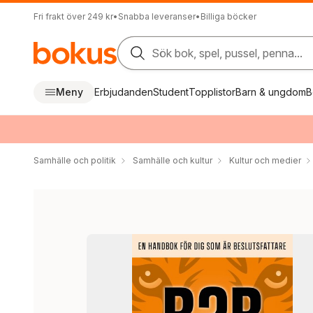
Fri frakt över 249 kr
•
Snabba leveranser
•
Billiga böcker
Sök bok, spel, pussel, penna...
Meny
Erbjudanden
Student
Topplistor
Barn & ungdom
B
Samhälle och politik
Samhälle och kultur
Kultur och medier