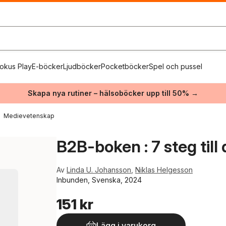
okus Play
E-böcker
Ljudböcker
Pocketböcker
Spel och pussel
Skapa nya rutiner – hälsoböcker upp till 50% →
Medievetenskap
B2B-boken : 7 steg till
Av
Linda U. Johansson
,
Niklas Helgesson
Inbunden, Svenska, 2024
151 kr
Lägg i varukorg