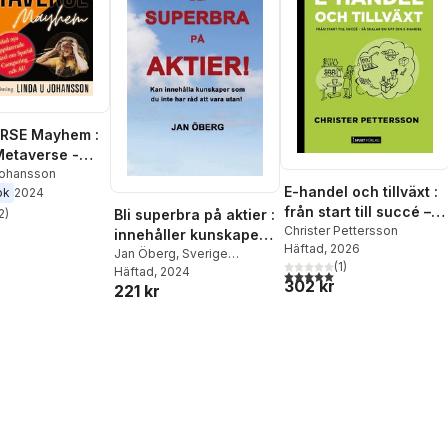
RSE Mayhem :
Metaverse -
der nu? :
Johansson
E-handel och tillväxt :
ok
2024
ra möjligheter
från start till succé –
hörda risker
2
)
Bli superbra på aktier :
stjärnor. Totalt antal röster:
så skalar du upp din
Christer Pettersson
innehåller kunskaper
Häftad
, 2026
e-handel
du inte har råd att
Jan Öberg
,
Sverige
(
1
)
Stockholm
Häftad
, 2024
vara utan
5,0
utav 5 stjärnor. Totalt ant
302 kr
221 kr