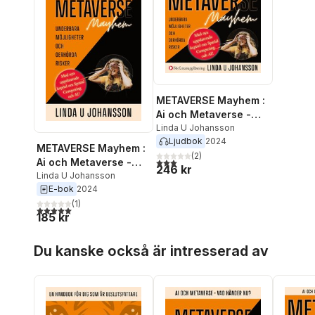
METAVERSE Mayhem :
Ai och Metaverse -
Vad händer nu? :
Linda U Johansson
Ljudbok
2024
Underbara möjligheter
METAVERSE Mayhem :
och oerhörda risker
(
2
)
3,0
utav 5 stjärnor. Totalt antal röster:
Ai och Metaverse -
246 kr
Vad händer nu? :
Linda U Johansson
E-bok
2024
Underbara möjligheter
och oerhörda risker
(
1
)
5,0
utav 5 stjärnor. Totalt antal röster:
185 kr
Hoppa över listan
Du kanske också är intresserad av