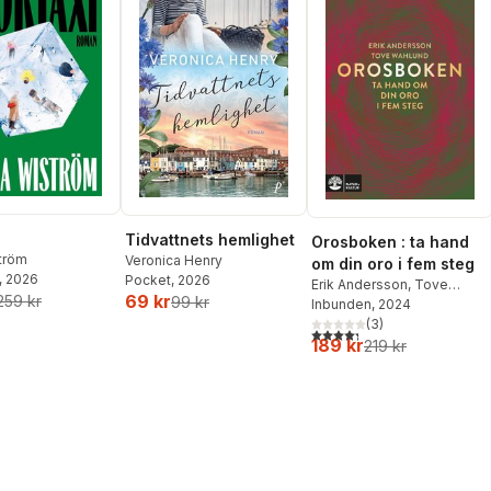
Tidvattnets hemlighet
Orosboken : ta hand
ström
Veronica Henry
om din oro i fem steg
, 2026
Pocket
, 2026
Erik Andersson
,
Tove
69 kr
259 kr
99 kr
Wahlund
Inbunden
, 2024
(
3
)
4,3
utav 5 stjärnor. Totalt ant
189 kr
219 kr