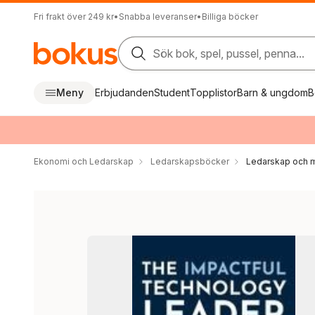
Fri frakt över 249 kr
•
Snabba leveranser
•
Billiga böcker
Sök bok, spel, pussel, penna...
Meny
Erbjudanden
Student
Topplistor
Barn & ungdom
B
Ekonomi och Ledarskap
Ledarskapsböcker
Ledarskap och m