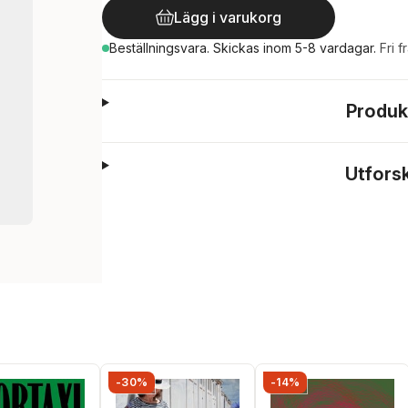
Lägg i varukorg
Beställningsvara.
Skickas
inom 5-8 vardagar
.
Fri f
Produk
Utfors
-30%
-14%