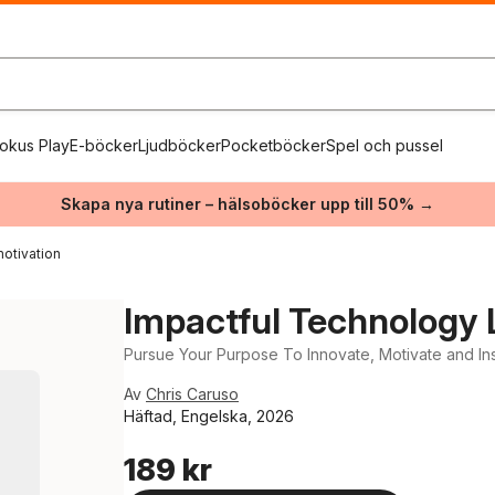
okus Play
E-böcker
Ljudböcker
Pocketböcker
Spel och pussel
Skapa nya rutiner – hälsoböcker upp till 50% →
otivation
Impactful Technology 
Pursue Your Purpose To Innovate, Motivate and In
Av
Chris Caruso
Häftad, Engelska, 2026
189 kr