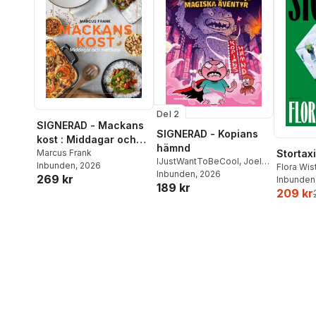
Del 2
SIGNERAD - Mackans
SIGNERAD - Kopians
kost : Middagar och
hämnd
matlådor
Marcus Frank
Stortaxi
IJustWantToBeCool
,
Joel
Inbunden
, 2026
Flora Wi
Adolphson
Inbunden
, 2026
,
Emil Ejdemo
269 kr
Inbunden
189 kr
Beer
,
Victor Beer
209 kr