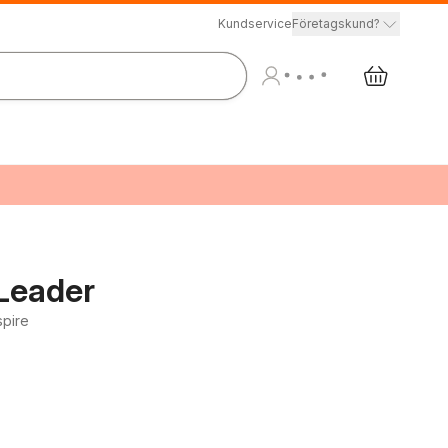
Kundservice
Företagskund?
Leader
spire