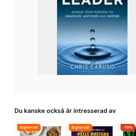
Hoppa över listan
Du kanske också är intresserad av
Signerad!
Signerad!
-19%