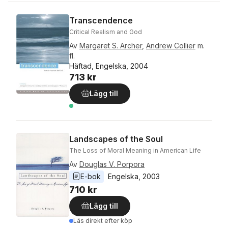
Transcendence
Critical Realism and God
Av
Margaret S. Archer
,
Andrew Collier
m.
fl.
Häftad, Engelska, 2004
713 kr
Lägg till
Landscapes of the Soul
The Loss of Moral Meaning in American Life
Av
Douglas V. Porpora
E-bok
Engelska
, 
2003
710 kr
Lägg till
Läs direkt efter köp