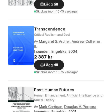
Lägg till
Skickas
inom 10-15 vardagar
Transcendence
Critical Realism and God
Av
Margaret S. Archer
,
Andrew Collier
m.
fl.
Inbunden, Engelska, 2004
2 387 kr
Lägg till
Skickas
inom 10-15 vardagar
Post-Human Futures
Human Enhancement, Artificial Intelligence and
Social Theory
Av
Mark Carrigan
,
Douglas V. Porpora
Inbunden, Engelska, 2021