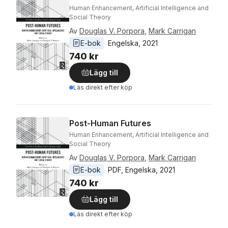
Human Enhancement, Artificial Intelligence and
Social Theory
Av
Douglas V. Porpora
,
Mark Carrigan
E-bok
Engelska
, 
2021
740 kr
Lägg till
Läs direkt efter köp
Post-Human Futures
Human Enhancement, Artificial Intelligence and
Social Theory
Av
Douglas V. Porpora
,
Mark Carrigan
E-bok
PDF
, 
Engelska
, 
2021
740 kr
Lägg till
Läs direkt efter köp