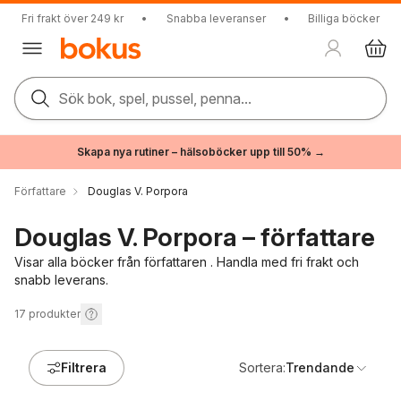
Fri frakt över 249 kr
•
Snabba leveranser
•
Billiga böcker
Sök bok, spel, pussel, penna...
Skapa nya rutiner – hälsoböcker upp till 50% →
Författare
Douglas V. Porpora
Douglas V. Porpora – författare
Visar alla böcker från författaren . Handla med fri frakt och
snabb leverans.
17
produkter
Filtrera
Sortera:
Trendande