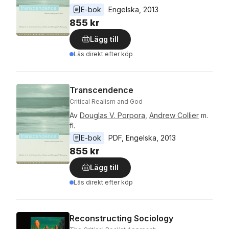
E-bok
Engelska
, 
2013
855 kr
Lägg till
Läs direkt efter köp
Transcendence
Critical Realism and God
Av
Douglas V. Porpora
,
Andrew Collier
m.
fl.
E-bok
PDF
, 
Engelska
, 
2013
855 kr
Lägg till
Läs direkt efter köp
Reconstructing Sociology