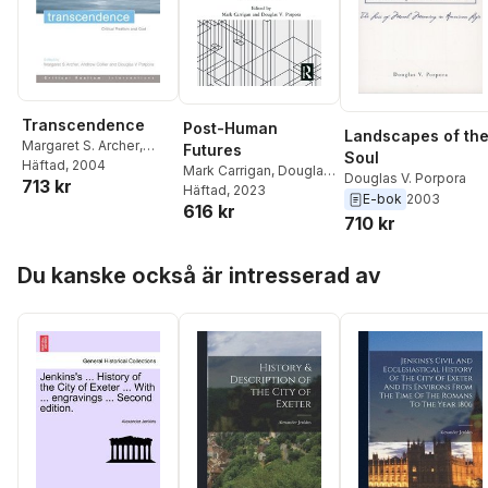
Transcendence
Post-Human
Landscapes of th
Margaret S. Archer
,
Futures
Soul
Andrew Collier
Häftad
, 2004
,
Mark Carrigan
,
Douglas
Douglas V. Porpora
713 kr
Douglas V. Porpora
V. Porpora
Häftad
, 2023
E-bok
2003
616 kr
710 kr
Hoppa över listan
Du kanske också är intresserad av