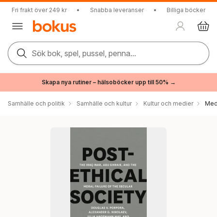
Fri frakt över 249 kr
•
Snabba leveranser
•
Billiga böcker
Sök bok, spel, pussel, penna...
Skapa nya rutiner – hälsoböcker upp till 50% →
Samhälle och politik
Samhälle och kultur
Kultur och medier
Med