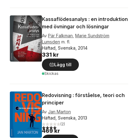
Kassaflödesanalys : en introduktion
med övningar och lösningar
Av
Pär Falkman
,
Marie Sundström
Lumsden
m. fl.
Häftad, Svenska, 2014
331 kr
Lägg till
Skickas
Redovisning : förståelse, teori och
principer
Av
Jan Marton
Häftad, Svenska, 2013
(
2
)
4,0
utav 5 stjärnor. Totalt antal röster:
469 kr