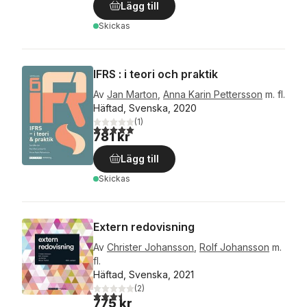
Lägg till
Skickas
IFRS : i teori och praktik
Av
Jan Marton
,
Anna Karin Pettersson
m. fl.
Häftad, Svenska, 2020
(
1
)
5,0
utav 5 stjärnor. Totalt antal röster:
781 kr
Lägg till
Skickas
Extern redovisning
Av
Christer Johansson
,
Rolf Johansson
m.
fl.
Häftad, Svenska, 2021
(
2
)
3,5
utav 5 stjärnor. Totalt antal röster:
775 kr