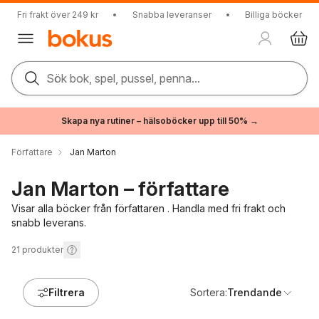
Fri frakt över 249 kr
•
Snabba leveranser
•
Billiga böcker
Sök bok, spel, pussel, penna...
Skapa nya rutiner – hälsoböcker upp till 50% →
Författare
Jan Marton
Jan Marton – författare
Visar alla böcker från författaren . Handla med fri frakt och
snabb leverans.
21
produkter
Filtrera
Sortera:
Trendande