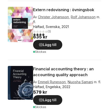
Extern redovisning : övningsbok
Av
Christer Johansson
,
Rolf Johansson
m.
fl.
Häftad, Svenska, 2021
(
1
)
4,0
utav 5 stjärnor. Totalt antal röster:
635 kr
Lägg till
Skickas
Financial accounting theory : an
accounting quality approach
Av
Emmeli Runesson
,
Niuosha Samani
m. fl.
Häftad, Engelska, 2022
579 kr
Lägg till
Skickas