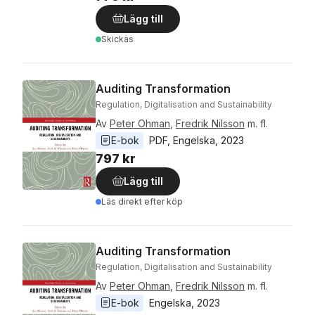
Lägg till
Skickas
Auditing Transformation
Regulation, Digitalisation and Sustainability
Av
Peter Ohman
,
Fredrik Nilsson
m. fl.
E-bok
PDF
, 
Engelska
, 
2023
797 kr
Lägg till
Läs direkt efter köp
Auditing Transformation
Regulation, Digitalisation and Sustainability
Av
Peter Ohman
,
Fredrik Nilsson
m. fl.
E-bok
Engelska
, 
2023