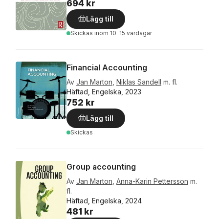
694 kr
Lägg till
Skickas
inom 10-15 vardagar
Financial Accounting
Av
Jan Marton
,
Niklas Sandell
m. fl.
Häftad, Engelska, 2023
752 kr
Lägg till
Skickas
Group accounting
Av
Jan Marton
,
Anna-Karin Pettersson
m.
fl.
Häftad, Engelska, 2024
481 kr