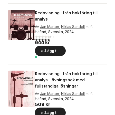
Redovisning : från bokföring till
analys
Av
Jan Marton
,
Niklas Sandell
m. fl.
Häftad, Svenska, 2024
(
1
)
5,0
utav 5 stjärnor. Totalt antal röster:
644 kr
Lägg till
Redovisning : från bokföring till
analys - övningsbok med
fullständiga lösningar
Av
Jan Marton
,
Niklas Sandell
m. fl.
Häftad, Svenska, 2024
509 kr
Lägg till