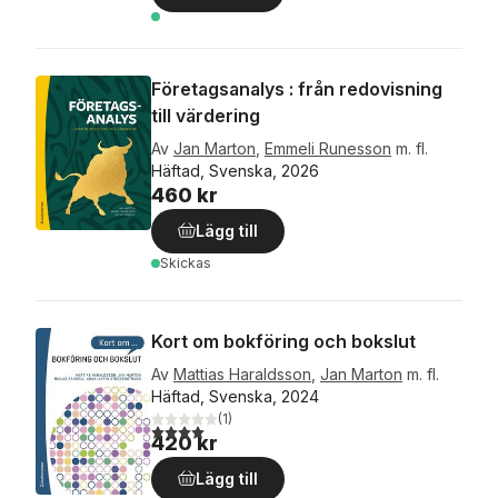
Företagsanalys : från redovisning
till värdering
Av
Jan Marton
,
Emmeli Runesson
m. fl.
Häftad, Svenska, 2026
460 kr
Lägg till
Skickas
Kort om bokföring och bokslut
Av
Mattias Haraldsson
,
Jan Marton
m. fl.
Häftad, Svenska, 2024
(
1
)
4,0
utav 5 stjärnor. Totalt antal röster:
420 kr
Lägg till