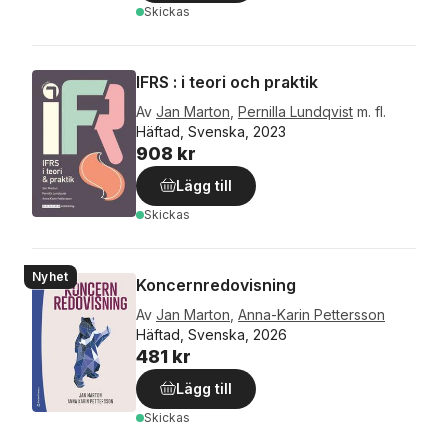
Skickas
IFRS : i teori och praktik
Av
Jan Marton
,
Pernilla Lundqvist
m. fl.
Häftad, Svenska, 2023
908 kr
Lägg till
Skickas
Nyhet
Koncernredovisning
Av
Jan Marton
,
Anna-Karin Pettersson
Häftad, Svenska, 2026
481 kr
Lägg till
Skickas