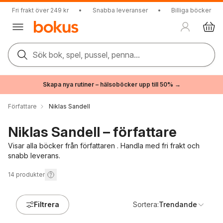
Fri frakt över 249 kr
•
Snabba leveranser
•
Billiga böcker
Sök bok, spel, pussel, penna...
Skapa nya rutiner – hälsoböcker upp till 50% →
Författare
Niklas Sandell
Niklas Sandell – författare
Visar alla böcker från författaren . Handla med fri frakt och
snabb leverans.
14
produkter
Filtrera
Sortera:
Trendande