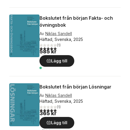
Bokslutet från början Fakta- och
övningsbok
Av
Niklas Sandell
Häftad, Svenska, 2025
(
1
)
5,0
utav 5 stjärnor. Totalt antal röster:
585 kr
Lägg till
Bokslutet från början Lösningar
Av
Niklas Sandell
Häftad, Svenska, 2025
(
1
)
5,0
utav 5 stjärnor. Totalt antal röster:
365 kr
Lägg till