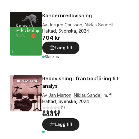
Koncernredovisning
Av
Jörgen Carlsson
,
Niklas Sandell
Häftad, Svenska, 2024
704 kr
Lägg till
Skickas
Redovisning : från bokföring till
analys
Av
Jan Marton
,
Niklas Sandell
m. fl.
Häftad, Svenska, 2024
(
1
)
5,0
utav 5 stjärnor. Totalt antal röster:
644 kr
Lägg till