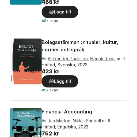
466 kr
Lägg till
Skickas
Bolagsstämman : ritualer, kultur,
normer och språk
Av
Alexander Paulsson
,
Henrik Rahm
m. fl.
Häftad, Svenska, 2023
423 kr
Lägg till
Skickas
Financial Accounting
Av
Jan Marton
,
Niklas Sandell
m. fl.
Häftad, Engelska, 2023
752 kr