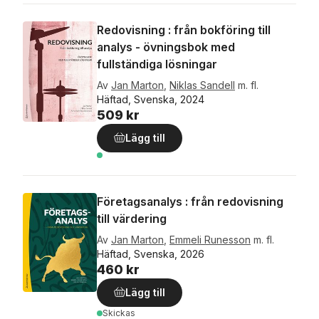
Redovisning : från bokföring till
analys - övningsbok med
fullständiga lösningar
Av
Jan Marton
,
Niklas Sandell
m. fl.
Häftad, Svenska, 2024
509 kr
Lägg till
Företagsanalys : från redovisning
till värdering
Av
Jan Marton
,
Emmeli Runesson
m. fl.
Häftad, Svenska, 2026
460 kr
Lägg till
Skickas