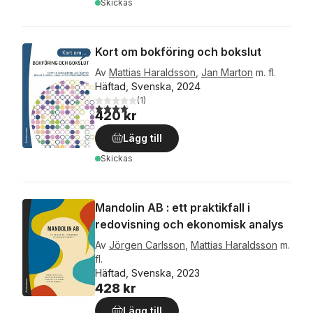
Skickas
Kort om bokföring och bokslut
Av
Mattias Haraldsson
,
Jan Marton
m. fl.
Häftad, Svenska, 2024
(
1
)
4,0
utav 5 stjärnor. Totalt antal röster:
420 kr
Lägg till
Skickas
Mandolin AB : ett praktikfall i
redovisning och ekonomisk analys
Av
Jörgen Carlsson
,
Mattias Haraldsson
m.
fl.
Häftad, Svenska, 2023
428 kr
Lägg till