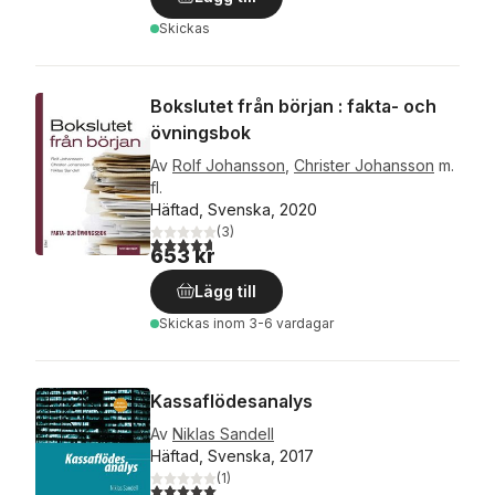
Skickas
Bokslutet från början : fakta- och
övningsbok
Av
Rolf Johansson
,
Christer Johansson
m.
fl.
Häftad, Svenska, 2020
(
3
)
4,7
utav 5 stjärnor. Totalt antal röster:
653 kr
Lägg till
Skickas
inom 3-6 vardagar
Kassaflödesanalys
Av
Niklas Sandell
Häftad, Svenska, 2017
(
1
)
5,0
utav 5 stjärnor. Totalt antal röster: