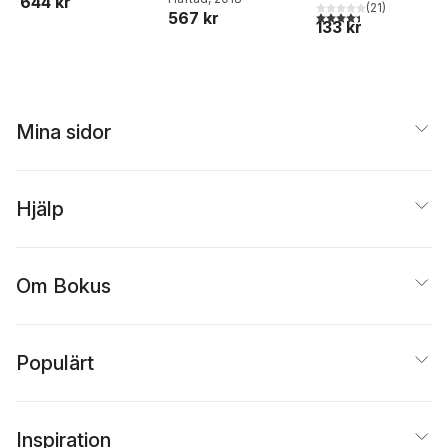
644 kr
lig orsaksanalys
(
21
)
4,4
utav 5 stjärnor. Tota
567 kr
Stjärnhagen
med kvantitativa
133 kr
metoder
Mina sidor
Hjälp
Om Bokus
Populärt
Inspiration