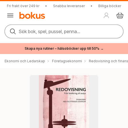
Fri frakt över 249 kr
•
Snabba leveranser
•
Billiga böcker
Sök bok, spel, pussel, penna...
Skapa nya rutiner – hälsoböcker upp till 50% →
Ekonomi och Ledarskap
Företagsekonomi
Redovisning och finans