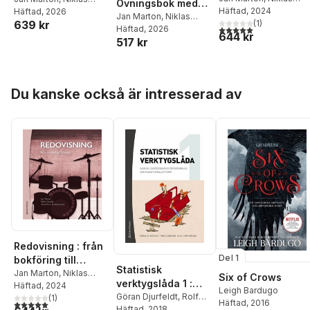
Övningsbok med
Sandell
Häftad
, 2024
,
Anna-Karin
Sandell
Häftad
, 2026
,
Anna-Karin
fullständiga
Jan Marton
,
Niklas
639 kr
Stockenstrand
(
1
)
Stockenstrand
5,0
utav 5 stjärnor. Tota
Sandell
Häftad
, 2026
,
Anna-Karin
lösningar -
644 kr
517 kr
Stockenstrand
Övningsbok med
fullständiga
lösningar
Hoppa över listan
Du kanske också är intresserad av
Redovisning : från
Del 1
bokföring till
Statistisk
analys
Jan Marton
,
Niklas
Six of Crows
verktygslåda 1 :
Sandell
Häftad
, 2024
,
Anna-Karin
Leigh Bardugo
samhällsvetenskap
Göran Djurfeldt
,
Rolf
Stockenstrand
(
1
)
5,0
utav 5 stjärnor. Totalt antal röster:
Häftad
, 2016
Larsson
Häftad
, 2018
,
Ola