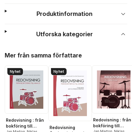
Produktinformation
Utforska kategorier
Hoppa över listan
Mer från samma författare
Nyhet
Nyhet
Redovisning : från
Redovisning : från
bokföring till
bokföring till
Redovisning
analys
Jan Marton
,
Niklas
analys
Jan Marton
,
Niklas