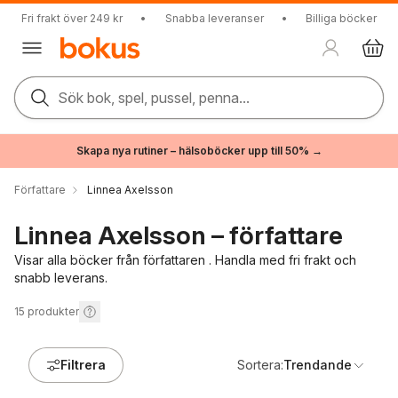
Fri frakt över 249 kr
•
Snabba leveranser
•
Billiga böcker
Sök bok, spel, pussel, penna...
Skapa nya rutiner – hälsoböcker upp till 50% →
Författare
Linnea Axelsson
Linnea Axelsson – författare
Visar alla böcker från författaren . Handla med fri frakt och
snabb leverans.
15
produkter
Filtrera
Sortera:
Trendande