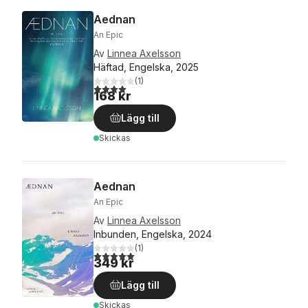
Aednan
An Epic
Av
Linnea Axelsson
Häftad, Engelska, 2025
(
1
)
4,0
utav 5 stjärnor. Totalt antal röster:
168 kr
Lägg till
Skickas
Aednan
An Epic
Av
Linnea Axelsson
Inbunden, Engelska, 2024
(
1
)
5,0
utav 5 stjärnor. Totalt antal röster:
349 kr
Lägg till
Skickas