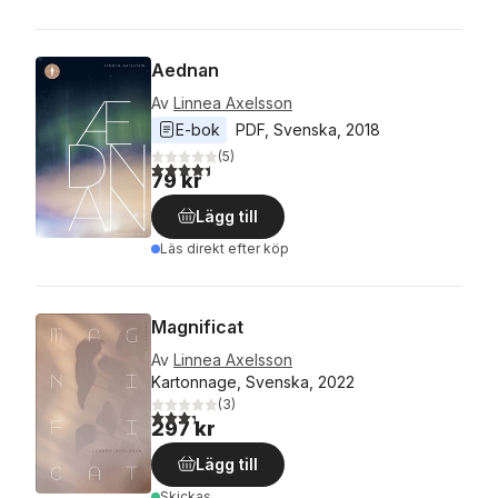
Aednan
Av
Linnea Axelsson
E-bok
PDF
, 
Svenska
, 
2018
(
5
)
4,4
utav 5 stjärnor. Totalt antal röster:
79 kr
Lägg till
Läs direkt efter köp
Magnificat
Av
Linnea Axelsson
Kartonnage, Svenska, 2022
(
3
)
3,3
utav 5 stjärnor. Totalt antal röster:
297 kr
Lägg till
Skickas