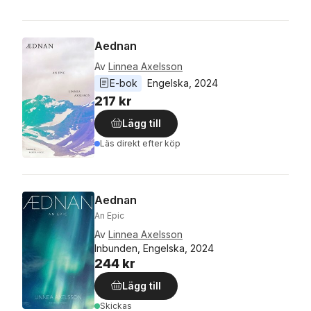
Aednan
Av
Linnea Axelsson
E-bok
Engelska
, 
2024
217 kr
Lägg till
Läs direkt efter köp
Aednan
An Epic
Av
Linnea Axelsson
Inbunden, Engelska, 2024
244 kr
Lägg till
Skickas