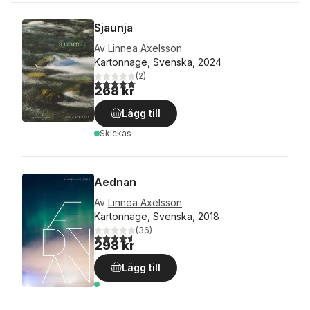
Sjaunja
Av
Linnea Axelsson
Kartonnage, Svenska, 2024
(
2
)
5,0
utav 5 stjärnor. Totalt antal röster:
268 kr
Lägg till
Skickas
Aednan
Av
Linnea Axelsson
Kartonnage, Svenska, 2018
(
36
)
4,6
utav 5 stjärnor. Totalt antal röster:
298 kr
Lägg till