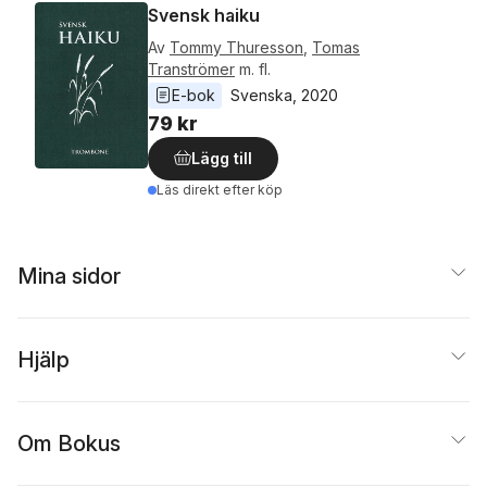
Svensk haiku
Av
Tommy Thuresson
,
Tomas
Tranströmer
m. fl.
E-bok
Svenska
, 
2020
79 kr
Lägg till
Läs direkt efter köp
Mina sidor
Hjälp
Om Bokus