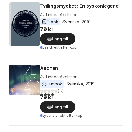
Tvillingsmycket : En syskonlegend
Av
Linnea Axelsson
E-bok
Svenska
, 
2010
79 kr
Lägg till
Läs direkt efter köp
Aednan
Av
Linnea Axelsson
Ljudbok
Svenska
, 
2019
(
12
)
4,3
utav 5 stjärnor. Totalt antal röster:
79 kr
Lägg till
Lyssna direkt efter köp