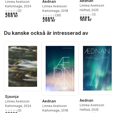
Aednan
Aednan
Linnea Axelsson
Linnea Axelsson
Linnea Axelsson
Kartonnage
, 2024
Häftad
, 2025
Kartonnage
, 2018
(
2
)
5,0
utav 5 stjärnor. Totalt antal röster:
(
1
)
268 kr
(
36
)
4,0
utav 5 stjärnor. Tota
4,6
utav 5 stjärnor. Totalt antal röster:
168 kr
298 kr
Hoppa över listan
Du kanske också är intresserad av
Sjaunja
Aednan
Aednan
Linnea Axelsson
Linnea Axelsson
Linnea Axelsson
Kartonnage
, 2024
Häftad
, 2025
Kartonnage
, 2018
(
2
)
5,0
utav 5 stjärnor. Totalt antal röster: