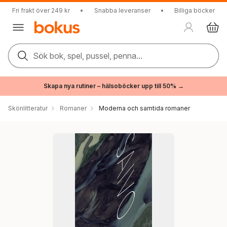
Fri frakt över 249 kr
•
Snabba leveranser
•
Billiga böcker
Sök bok, spel, pussel, penna...
Skapa nya rutiner – hälsoböcker upp till 50% →
Skönlitteratur
Romaner
Moderna och samtida romaner