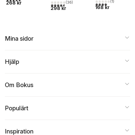
(
1
)
268 kr
(
36
)
4,0
utav 5 stjärnor. Tota
4,6
utav 5 stjärnor. Totalt antal röster:
168 kr
298 kr
Mina sidor
Hjälp
Om Bokus
Populärt
Inspiration