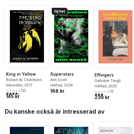
Nyhet
King in Yellow
Superstars
Effingers
Robert W. Chambers
Ann Scott
Gabriele Tergit
Inbunden
, 2017
Häftad
, 2026
Häftad
, 2025
168 kr
(
3
)
(
1
)
4,3
utav 5 stjärnor. Totalt antal röster:
3,0
utav 5 stjärnor. Tota
145 kr
239 kr
Hoppa över listan
Du kanske också är intresserad av