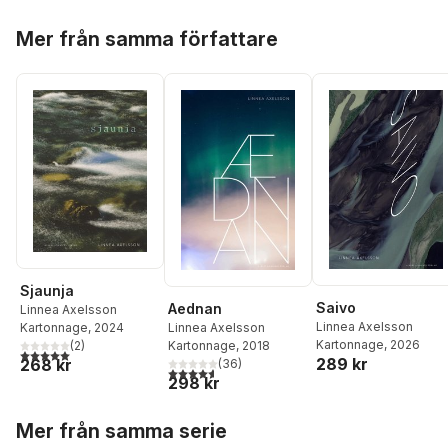
Hoppa över listan
Mer från samma författare
Sjaunja
Saivo
Aednan
Linnea Axelsson
Linnea Axelsson
Linnea Axelsson
Kartonnage
, 2024
Kartonnage
, 2026
Kartonnage
, 2018
(
2
)
5,0
utav 5 stjärnor. Totalt antal röster:
289 kr
268 kr
(
36
)
4,6
utav 5 stjärnor. Totalt antal röster:
298 kr
Hoppa över listan
Mer från samma serie