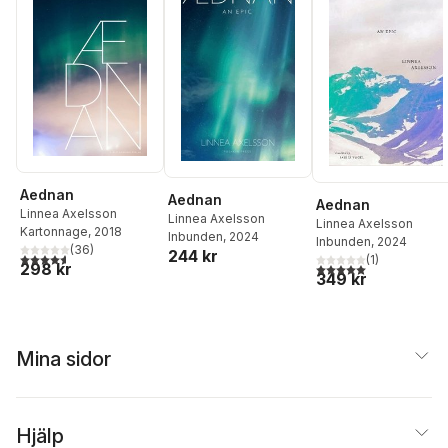
Aednan
Aednan
Aednan
Linnea Axelsson
Linnea Axelsson
Linnea Axelsson
Kartonnage
, 2018
Inbunden
, 2024
Inbunden
, 2024
(
36
)
244 kr
4,6
utav 5 stjärnor. Totalt antal röster:
(
1
)
298 kr
5,0
utav 5 stjärnor. Tota
349 kr
Mina sidor
Hjälp