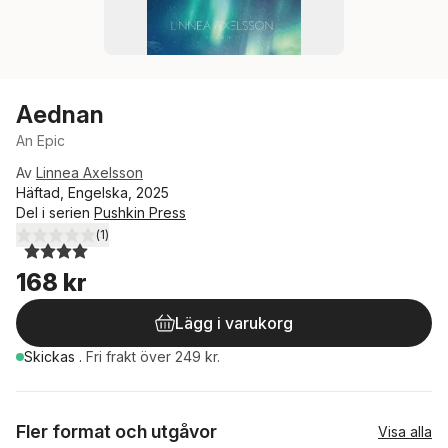
Aednan
An Epic
Av
Linnea Axelsson
Häftad, Engelska, 2025
Del i serien
Pushkin Press
(
1
)
4,0
utav 5 stjärnor. Totalt antal röster:
168 kr
Lägg i varukorg
Skickas
.
Fri frakt över 249 kr.
Fler format och utgåvor
Visa alla