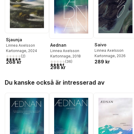
Sjaunja
Saivo
Aednan
Linnea Axelsson
Linnea Axelsson
Linnea Axelsson
Kartonnage
, 2024
Kartonnage
, 2026
Kartonnage
, 2018
(
2
)
5,0
utav 5 stjärnor. Totalt antal röster:
289 kr
268 kr
(
36
)
4,6
utav 5 stjärnor. Totalt antal röster:
298 kr
Hoppa över listan
Du kanske också är intresserad av