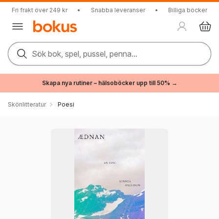
Fri frakt över 249 kr
•
Snabba leveranser
•
Billiga böcker
Sök bok, spel, pussel, penna...
Skapa nya rutiner – hälsoböcker upp till 50% →
Skönlitteratur
Poesi