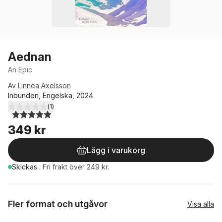
Aednan
An Epic
Av
Linnea Axelsson
Inbunden, Engelska, 2024
(
1
)
5,0
utav 5 stjärnor. Totalt antal röster:
349 kr
Lägg i varukorg
Skickas
.
Fri frakt över 249 kr.
Fler format och utgåvor
Visa alla