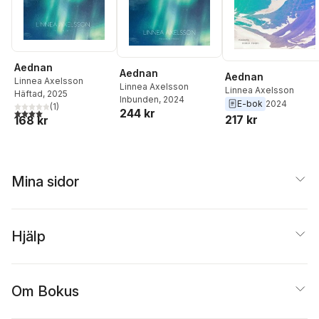
Aednan
Aednan
Aednan
Linnea Axelsson
Linnea Axelsson
Linnea Axelsson
Häftad
, 2025
Inbunden
, 2024
E-bok
2024
(
1
)
244 kr
4,0
utav 5 stjärnor. Totalt antal röster:
217 kr
168 kr
Mina sidor
Hjälp
Om Bokus