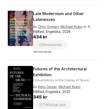
Late Modernism and Other
Latenesses
Av
Chris Grimley
,
Michael Kubo
m. fl.
Häftad, Engelska, 2026
434 kr
Kommande
Kommande
Futures of the Architectural
Exhibition
Conversations on the Display of Space
Av
Reto Geiser
,
Michael Kubo
Häftad, Engelska, 2022
345 kr
Tillfälligt slut