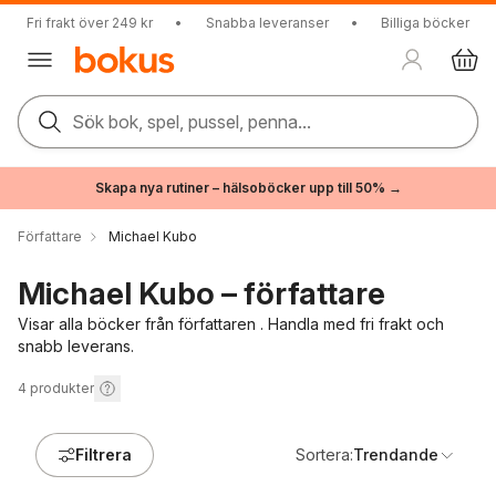
Fri frakt över 249 kr
•
Snabba leveranser
•
Billiga böcker
Sök bok, spel, pussel, penna...
Skapa nya rutiner – hälsoböcker upp till 50% →
Författare
Michael Kubo
Michael Kubo – författare
Visar alla böcker från författaren . Handla med fri frakt och
snabb leverans.
4
produkter
Filtrera
Sortera:
Trendande