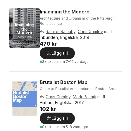
Imagining the Modern
Architecture and Urbanism of the Pittsburgh
Renaissance
Av
Rami el Samahy
,
Chris Grimley
m. fl.
Inbunden, Engelska, 2019
470 kr
Lägg till
Skickas
inom 7-10 vardagar
Brutalist Boston Map
Guide to Brutalist Architecture in Boston Area
Av
Chris Grimley
,
Mark Pasnik
m. fl.
Häftad, Engelska, 2017
102 kr
Lägg till
Skickas
inom 5-8 vardagar