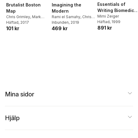
Essentials of
Brutalist Boston
Imagining the
Writing Biomedica
Map
Modern
Research Papers.
Mimi Zeiger
Chris Grimley
,
Mark
Rami el Samahy
,
Chris
Häftad
, 1999
Pasnik
Häftad
,
, 2017
Michael Kubo
,
Second Edition
Grimley
Inbunden
,
Michael Kubo
, 2019
891 kr
101 kr
469 kr
Chris Grimley
,
Michael
Kubo
Mina sidor
Hjälp