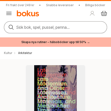
Fri frakt över 249 kr
•
Snabba leveranser
•
Billiga böcker
Sök bok, spel, pussel, penna...
Skapa nya rutiner – hälsoböcker upp till 50% →
Kultur
Arkitektur