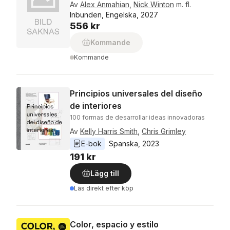
Av
Alex Anmahian
,
Nick Winton
m. fl.
Inbunden, Engelska, 2027
556 kr
Kommande
Kommande
Principios universales del diseño
de interiores
100 formas de desarrollar ideas innovadoras
Av
Kelly Harris Smith
,
Chris Grimley
E-bok
Spanska
, 
2023
191 kr
Lägg till
Läs direkt efter köp
Color, espacio y estilo