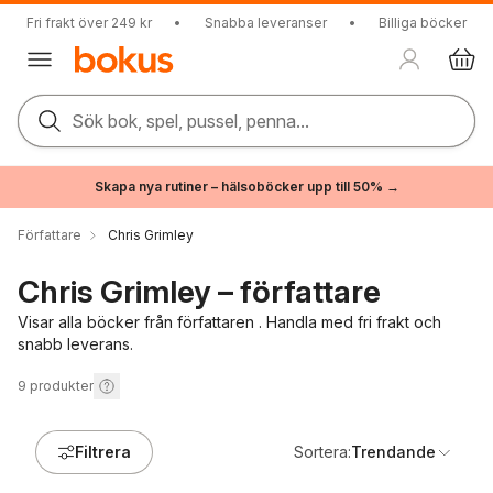
Fri frakt över 249 kr
•
Snabba leveranser
•
Billiga böcker
Sök bok, spel, pussel, penna...
Skapa nya rutiner – hälsoböcker upp till 50% →
Författare
Chris Grimley
Chris Grimley – författare
Visar alla böcker från författaren . Handla med fri frakt och
snabb leverans.
9
produkter
Filtrera
Sortera:
Trendande