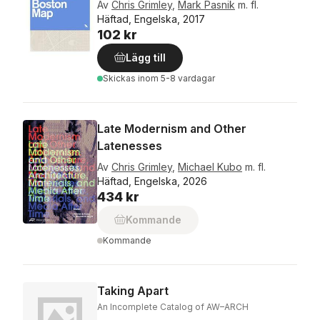
Av
Chris Grimley
,
Mark Pasnik
m. fl.
Häftad, Engelska, 2017
102 kr
Lägg till
Skickas
inom 5-8 vardagar
Late Modernism and Other
Latenesses
Av
Chris Grimley
,
Michael Kubo
m. fl.
Häftad, Engelska, 2026
434 kr
Kommande
Kommande
Taking Apart
An Incomplete Catalog of AW–ARCH