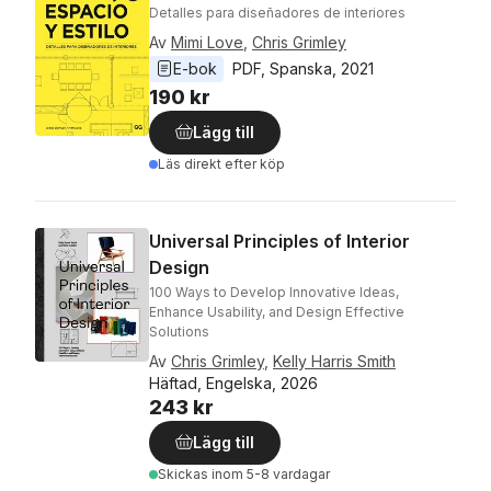
Detalles para diseñadores de interiores
Av
Mimi Love
,
Chris Grimley
E-bok
PDF
, 
Spanska
, 
2021
190 kr
Lägg till
Läs direkt efter köp
Universal Principles of Interior
Design
100 Ways to Develop Innovative Ideas,
Enhance Usability, and Design Effective
Solutions
Av
Chris Grimley
,
Kelly Harris Smith
Häftad, Engelska, 2026
243 kr
Lägg till
Skickas
inom 5-8 vardagar