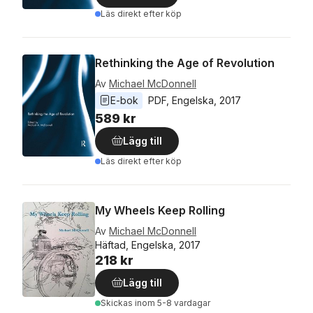
Läs direkt efter köp
Rethinking the Age of Revolution
Av
Michael McDonnell
E-bok
PDF
, 
Engelska
, 
2017
589 kr
Lägg till
Läs direkt efter köp
My Wheels Keep Rolling
Av
Michael McDonnell
Häftad, Engelska, 2017
218 kr
Lägg till
Skickas
inom 5-8 vardagar