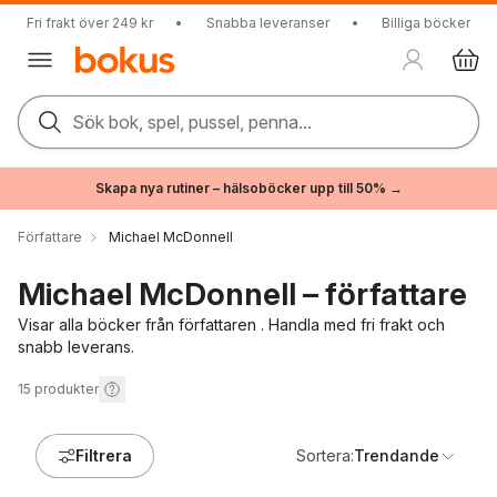
Fri frakt över 249 kr
•
Snabba leveranser
•
Billiga böcker
Sök bok, spel, pussel, penna...
Skapa nya rutiner – hälsoböcker upp till 50% →
Författare
Michael McDonnell
Michael McDonnell – författare
Visar alla böcker från författaren . Handla med fri frakt och
snabb leverans.
15
produkter
Filtrera
Sortera:
Trendande