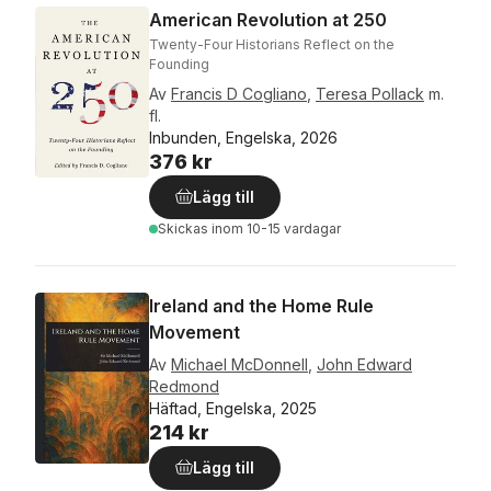
American Revolution at 250
Twenty-Four Historians Reflect on the
Founding
Av
Francis D Cogliano
,
Teresa Pollack
m.
fl.
Inbunden, Engelska, 2026
376 kr
Lägg till
Skickas
inom 10-15 vardagar
Ireland and the Home Rule
Movement
Av
Michael McDonnell
,
John Edward
Redmond
Häftad, Engelska, 2025
214 kr
Lägg till