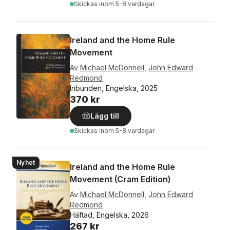
Skickas
inom 5-8 vardagar
Ireland and the Home Rule
Movement
Av
Michael McDonnell
,
John Edward
Redmond
Inbunden, Engelska, 2025
370 kr
Lägg till
Skickas
inom 5-8 vardagar
Nyhet
Ireland and the Home Rule
Movement (Cram Edition)
Av
Michael McDonnell
,
John Edward
Redmond
Häftad, Engelska, 2026
267 kr