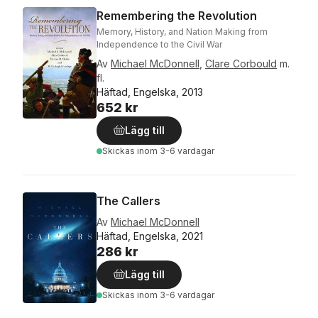
Remembering the Revolution
Memory, History, and Nation Making from
Independence to the Civil War
Av
Michael McDonnell
,
Clare Corbould
m.
fl.
Häftad, Engelska, 2013
652 kr
Lägg till
Skickas
inom 3-6 vardagar
The Callers
Av
Michael McDonnell
Häftad, Engelska, 2021
286 kr
Lägg till
Skickas
inom 3-6 vardagar