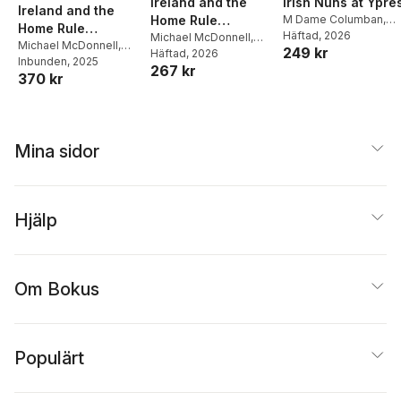
Ireland and the
Irish Nuns at Ypre
Ireland and the
Home Rule
M Dame Columban
,
Home Rule
John Edward Redmon
Häftad
, 2026
Movement (Cram
Michael McDonnell
,
Movement
Michael McDonnell
,
249 kr
R Barry (Richard Barry)
John Edward Redmond
Häftad
, 2026
Edition)
John Edward Redmond
Inbunden
, 2025
O'Brien
267 kr
370 kr
Mina sidor
Hjälp
Om Bokus
Populärt