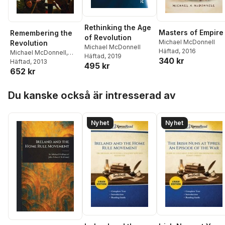
Rethinking the Age
Masters of Empire
Remembering the
of Revolution
Michael McDonnell
Revolution
Michael McDonnell
Häftad
, 2016
Michael McDonnell
,
Häftad
, 2019
340 kr
Clare Corbould
Häftad
, 2013
,
495 kr
652 kr
Frances M. Clarke
,
W
Fitzhugh Brundage
Hoppa över listan
Du kanske också är intresserad av
Nyhet
Nyhet