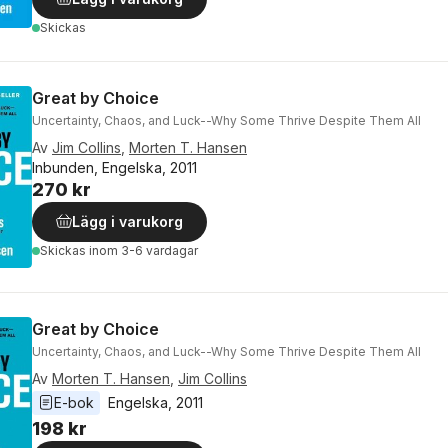
Skickas
Great by Choice
Uncertainty, Chaos, and Luck--Why Some Thrive Despite Them All
Av
Jim Collins
,
Morten T. Hansen
Inbunden, Engelska, 2011
270 kr
Lägg i varukorg
Skickas
inom 3-6 vardagar
Great by Choice
Uncertainty, Chaos, and Luck--Why Some Thrive Despite Them All
Av
Morten T. Hansen
,
Jim Collins
E-bok
Engelska
, 
2011
198 kr