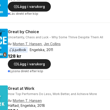
Lägg i varukorg
Läs direkt efter köp
Great by Choice
Uncertainty, Chaos and Luck - Why Some Thrive Despite Them All
Av
Morten T. Hansen
,
Jim Collins
Ljudbok
Engelska
, 
2011
128 kr
Lägg i varukorg
Lyssna direkt efter köp
Great at Work
How Top Performers Do Less, Work Better, and Achieve More
Av
Morten T. Hansen
Häftad, Engelska, 2018