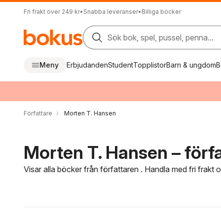
Fri frakt över 249 kr
•
Snabba leveranser
•
Billiga böcker
Sök bok, spel, pussel, penna...
Meny
Erbjudanden
Student
Topplistor
Barn & ungdom
B
Författare
Morten T. Hansen
Morten T. Hansen – förf
Visar alla böcker från författaren . Handla med fri frakt
Hoppa över filtreringsmeny