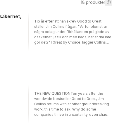
18
produkter
osäkerhet,
Tio år efter att han skrev Good to Great
ställer Jim Collins frågan: "Varför blomstrar
några bolag under förhållanden präglade av
osäkerhet, ja till och med kaos, när andra inte
gör det?" I Great by Choice, lägger Collins
och hans kollega Morten T. Hansen fast
principerna för att bygga verkligt enastående
bolag i tider som är oförutsägbara,
tumultartade och snabbrörliga. Den nya
boken skiljer sig från Collins tidigare genom
sitt fokus på de slags instabila miljöer som
dagens ledare står inför. De företag som
valts ut för studien har minst 10 gånger bättre
resultat än jämförelseföretagen trots svåra
THE NEW QUESTIONTen years after the
tider. Därför kallas de 10-gångersföretag i
worldwide bestseller Good to Great, Jim
boken. Och deras framgång har inget med tur
Collins returns with another groundbreaking
att göra. Det handlar snarare om disciplin och
work, this time to ask: Why do some
därmed gedigna förberedelser och att hålla
companies thrive in uncertainty, even chaos,
sig till uppgjorda planer. Som Collins berättar
and others do not? Based on nine years of
i sin bok nådde Amundsen Sydpolen mer än
research, buttressed by rigorous analysis
en månad före Scott mycket tack vare sina
and infused with engaging stories, Collins