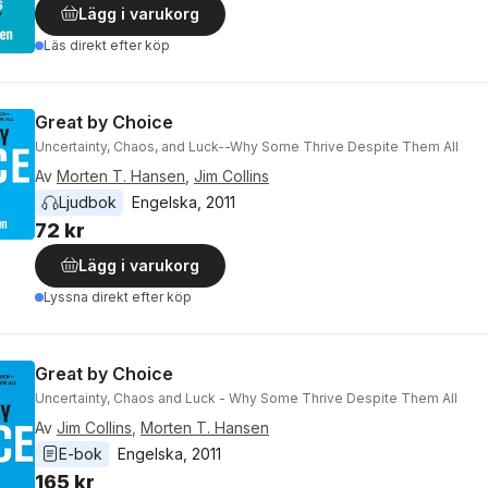
Lägg i varukorg
Läs direkt efter köp
Great by Choice
Uncertainty, Chaos, and Luck--Why Some Thrive Despite Them All
Av
Morten T. Hansen
,
Jim Collins
Ljudbok
Engelska
, 
2011
72 kr
Lägg i varukorg
Lyssna direkt efter köp
Great by Choice
Uncertainty, Chaos and Luck - Why Some Thrive Despite Them All
Av
Jim Collins
,
Morten T. Hansen
E-bok
Engelska
, 
2011
165 kr