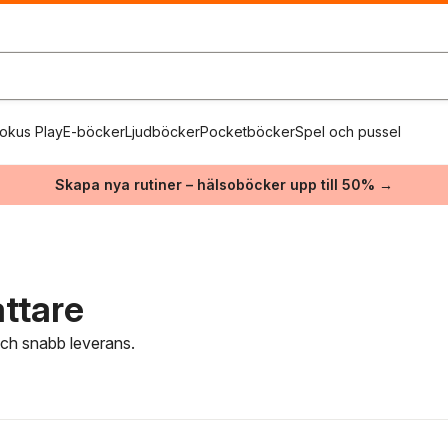
okus Play
E-böcker
Ljudböcker
Pocketböcker
Spel och pussel
Skapa nya rutiner – hälsoböcker upp till 50% →
attare
 och snabb leverans.