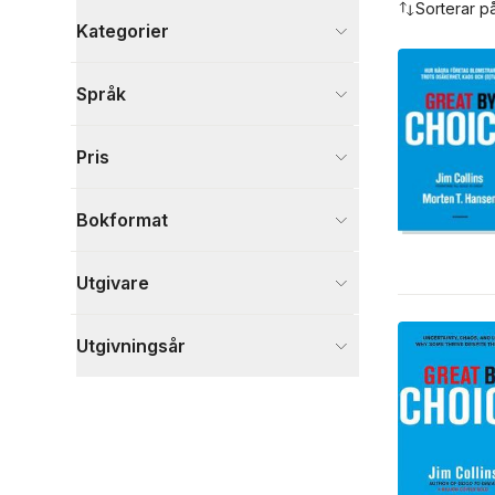
Sorterar p
Kategorier
Böcker
Språk
Ekonomi och Ledarskap
12
Hälsa och familj
2
Pris
Psykologi och pedagogik
2
Visa fler
Bokformat
Visa fler
Utgivare
Utgivningsår