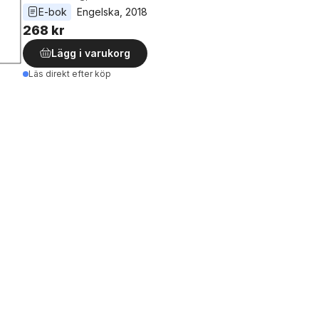
E-bok
Engelska
, 
2018
268 kr
Lägg i varukorg
Läs direkt efter köp