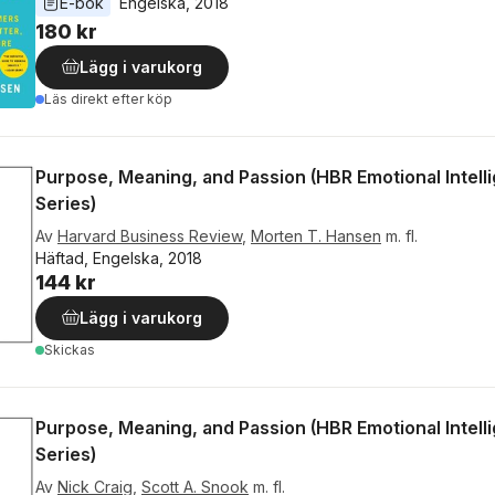
E-bok
Engelska
, 
2018
180 kr
Lägg i varukorg
Läs direkt efter köp
Purpose, Meaning, and Passion (HBR Emotional Intell
Series)
Av
Harvard Business Review
,
Morten T. Hansen
m. fl.
Häftad, Engelska, 2018
144 kr
Lägg i varukorg
Skickas
Purpose, Meaning, and Passion (HBR Emotional Intell
Series)
Av
Nick Craig
,
Scott A. Snook
m. fl.