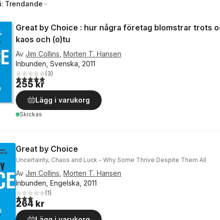
å:
Trendande
Great by Choice : hur några företag blomstrar trots 
kaos och (o)tu
Av
Jim Collins
,
Morten T. Hansen
Inbunden, Svenska, 2011
(
3
)
5,0
utav 5 stjärnor. Totalt antal röster:
255 kr
Lägg i varukorg
Skickas
Great by Choice
Uncertainty, Chaos and Luck - Why Some Thrive Despite Them All
Av
Jim Collins
,
Morten T. Hansen
Inbunden, Engelska, 2011
(
1
)
3,0
utav 5 stjärnor. Totalt antal röster:
264 kr
Lägg i varukorg