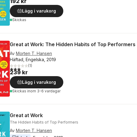
192 kr
Lägg i varukorg
Skickas
Great at Work: The Hidden Habits of Top Performers
Av
Morten T. Hansen
Häftad, Engelska, 2019
(
1
)
3,0
utav 5 stjärnor. Totalt antal röster:
239 kr
Lägg i varukorg
Skickas
inom 3-6 vardagar
Great at Work
The Hidden Habits of Top Performers
Av
Morten T. Hansen