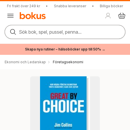
Fri frakt över 249 kr
•
Snabba leveranser
•
Billiga böcker
Sök bok, spel, pussel, penna...
Skapa nya rutiner – hälsoböcker upp till 50% →
Ekonomi och Ledarskap
Företagsekonomi