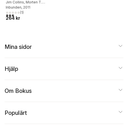
Jim Collins
,
Morten T.
Hansen
Inbunden
, 2011
(
1
)
3,0
utav 5 stjärnor. Totalt antal röster:
264 kr
Mina sidor
Hjälp
Om Bokus
Populärt