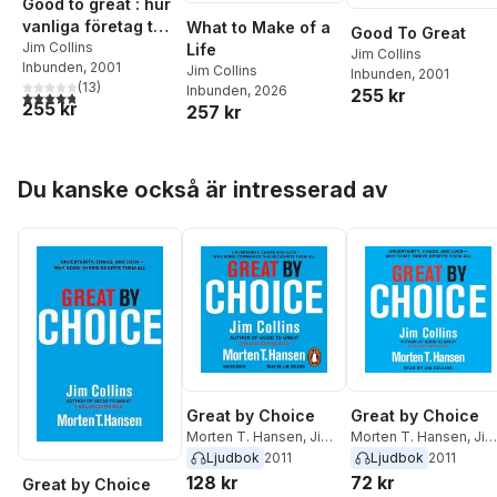
Good to great : hur
vanliga företag tar
What to Make of a
Good To Great
språnget till
Jim Collins
Life
Jim Collins
Inbunden
, 2001
mästarklass
Jim Collins
Inbunden
, 2001
(
13
)
Inbunden
, 2026
255 kr
4,8
utav 5 stjärnor. Totalt antal röster:
255 kr
257 kr
Hoppa över listan
Du kanske också är intresserad av
Great by Choice
Great by Choice
Morten T. Hansen
,
Jim
Morten T. Hansen
,
Jim
Collins
Collins
Ljudbok
2011
Ljudbok
2011
128 kr
72 kr
Great by Choice