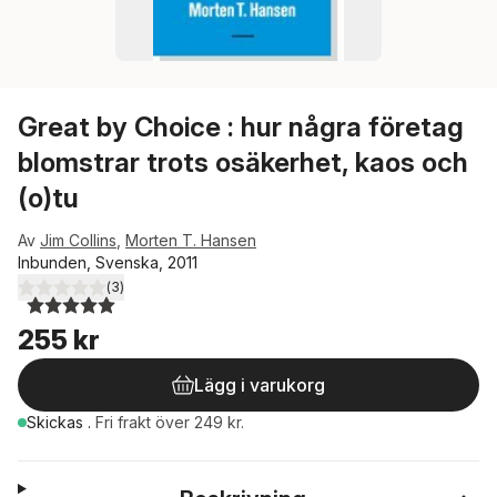
Great by Choice : hur några företag
blomstrar trots osäkerhet, kaos och
(o)tu
Av
Jim Collins
,
Morten T. Hansen
Inbunden, Svenska, 2011
(
3
)
5,0
utav 5 stjärnor. Totalt antal röster:
255 kr
Lägg i varukorg
Skickas
.
Fri frakt över 249 kr.