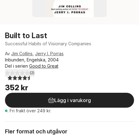
Built to Last
Successful Habits of Visionary Companies
Av
Jim Collins
,
Jerry I. Porras
Inbunden, Engelska, 2004
Del i serien
Good to Great
(
2
)
4,5
utav 5 stjärnor. Totalt antal röster:
352 kr
Lägg i varukorg
.
Fri frakt över 249 kr.
Fler format och utgåvor