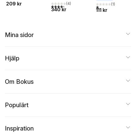
209 kr
(
4
)
(
1
)
4,3
utav 5 stjärnor. Totalt antal röster:
1,0
utav 5 stjärnor. Total
340 kr
111 kr
Mina sidor
Hjälp
Om Bokus
Populärt
Inspiration