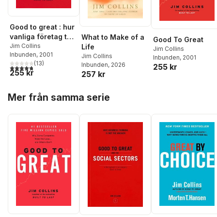
Good to great : hur
vanliga företag tar
What to Make of a
Good To Great
språnget till
Jim Collins
Life
Jim Collins
Inbunden
, 2001
mästarklass
Jim Collins
Inbunden
, 2001
(
13
)
Inbunden
, 2026
255 kr
4,8
utav 5 stjärnor. Totalt antal röster:
255 kr
257 kr
Hoppa över listan
Mer från samma serie