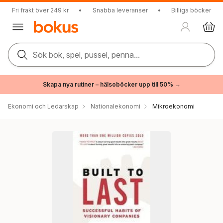
Fri frakt över 249 kr
•
Snabba leveranser
•
Billiga böcker
Sök bok, spel, pussel, penna...
Skapa nya rutiner – hälsoböcker upp till 50% →
Ekonomi och Ledarskap
Nationalekonomi
Mikroekonomi