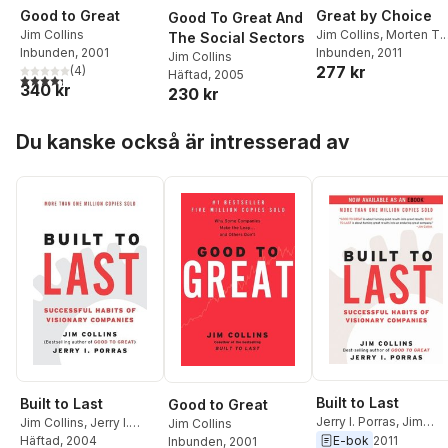
Good to Great
Great by Choice
Good To Great And
Jim Collins
Jim Collins
,
Morten T.
The Social Sectors
Inbunden
, 2001
Hansen
Inbunden
, 2011
Jim Collins
277 kr
(
4
)
Häftad
, 2005
4,3
utav 5 stjärnor. Totalt antal röster:
340 kr
230 kr
Hoppa över listan
Du kanske också är intresserad av
Built to Last
Built to Last
Good to Great
Jerry I. Porras
,
Jim
Jim Collins
,
Jerry I.
Jim Collins
Collins
Porras
Häftad
, 2004
E-bok
2011
Inbunden
, 2001