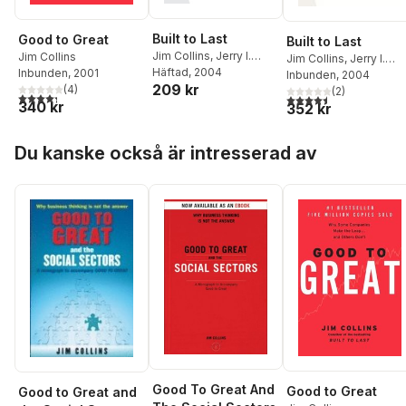
Built to Last
Good to Great
Built to Last
Jim Collins
,
Jerry I.
Jim Collins
Jim Collins
,
Jerry I.
Porras
Häftad
, 2004
Inbunden
, 2001
Porras
Inbunden
, 2004
209 kr
(
4
)
(
2
)
4,3
utav 5 stjärnor. Totalt antal röster:
4,5
utav 5 stjärnor. Tota
340 kr
352 kr
Hoppa över listan
Du kanske också är intresserad av
Good To Great And
Good to Great
Good to Great and