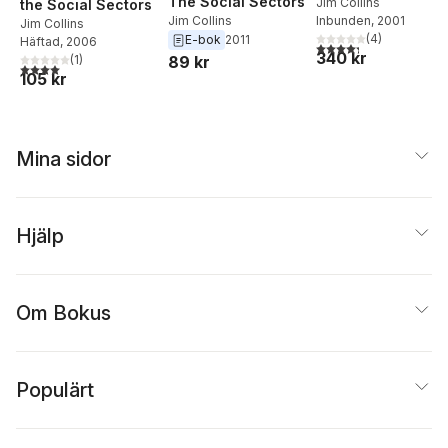
The Social Sectors
Jim Collins
the Social Sectors
Inbunden
, 2001
Jim Collins
Jim Collins
(
4
)
E-bok
2011
Häftad
, 2006
4,3
utav 5 stjärnor. Tota
340 kr
89 kr
(
1
)
4,0
utav 5 stjärnor. Totalt antal röster:
105 kr
Mina sidor
Hjälp
Om Bokus
Populärt