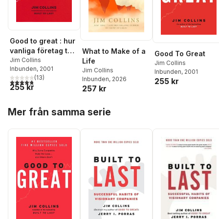
Good to great : hur
vanliga företag tar
What to Make of a
Good To Great
språnget till
Jim Collins
Life
Jim Collins
Inbunden
, 2001
mästarklass
Jim Collins
Inbunden
, 2001
(
13
)
Inbunden
, 2026
255 kr
4,8
utav 5 stjärnor. Totalt antal röster:
255 kr
257 kr
Hoppa över listan
Mer från samma serie