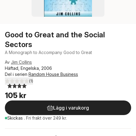
Good to Great and the Social
Sectors
A Monograph to Accompany Good to Great
Av
Jim Collins
Häftad, Engelska, 2006
Del i serien
Random House Business
(
1
)
4,0
utav 5 stjärnor. Totalt antal röster:
105 kr
Lägg i varukorg
Skickas
.
Fri frakt över 249 kr.