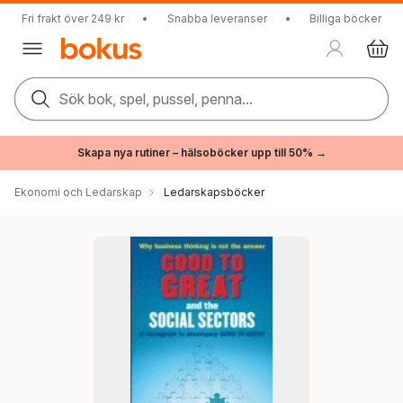
Fri frakt över 249 kr
•
Snabba leveranser
•
Billiga böcker
Sök bok, spel, pussel, penna...
Skapa nya rutiner – hälsoböcker upp till 50% →
Ekonomi och Ledarskap
Ledarskapsböcker