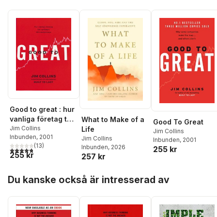
Good to great : hur
vanliga företag tar
What to Make of a
Good To Great
språnget till
Jim Collins
Life
Jim Collins
Inbunden
, 2001
mästarklass
Jim Collins
Inbunden
, 2001
(
13
)
Inbunden
, 2026
255 kr
4,8
utav 5 stjärnor. Totalt antal röster:
255 kr
257 kr
Hoppa över listan
Du kanske också är intresserad av