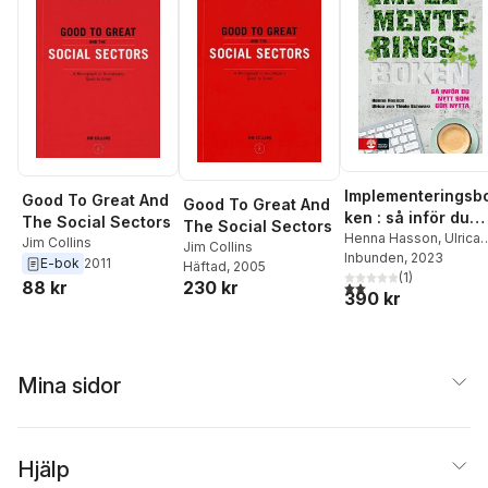
Implementeringsb
Good To Great And
Good To Great And
ken : så inför du
The Social Sectors
The Social Sectors
nytt som gör nytta
Henna Hasson
,
Ulrica
Jim Collins
Jim Collins
von Thiele Schwarz
Inbunden
, 2023
E-bok
2011
Häftad
, 2005
(
1
)
230 kr
88 kr
2,0
utav 5 stjärnor. Tota
390 kr
Mina sidor
Hjälp