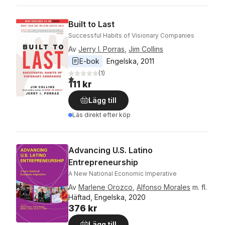
Built to Last
Successful Habits of Visionary Companies
Av
Jerry I. Porras
,
Jim Collins
E-bok
Engelska
, 
2011
(
1
)
1,0
utav 5 stjärnor. Totalt antal röster:
111 kr
Lägg till
Läs direkt efter köp
Advancing U.S. Latino
Entrepreneurship
A New National Economic Imperative
Av
Marlene Orozco
,
Alfonso Morales
m. fl.
Häftad, Engelska, 2020
376 kr
Lägg till