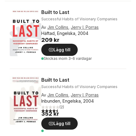
Built to Last
Successful Habits of Visionary Companies
Av
Jim Collins
,
Jerry I. Porras
Häftad, Engelska, 2004
209 kr
Lägg till
Skickas
inom 3-6 vardagar
Built to Last
Successful Habits of Visionary Companies
Av
Jim Collins
,
Jerry I. Porras
Inbunden, Engelska, 2004
(
2
)
4,5
utav 5 stjärnor. Totalt antal röster:
352 kr
Lägg till