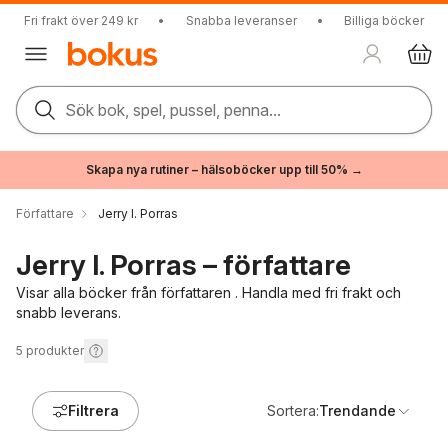
Fri frakt över 249 kr
•
Snabba leveranser
•
Billiga böcker
Sök bok, spel, pussel, penna...
Skapa nya rutiner – hälsoböcker upp till 50% →
Författare
Jerry I. Porras
Jerry I. Porras – författare
Visar alla böcker från författaren . Handla med fri frakt och
snabb leverans.
5
produkter
Filtrera
Sortera:
Trendande