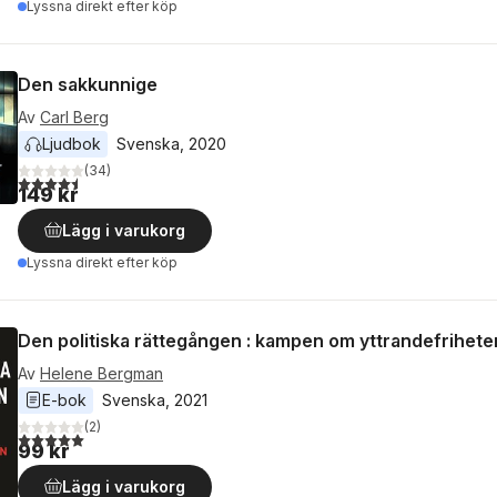
Lyssna direkt efter köp
Den sakkunnige
Av
Carl Berg
Ljudbok
Svenska
, 
2020
(
34
)
4,5
utav 5 stjärnor. Totalt antal röster:
149 kr
Lägg i varukorg
Lyssna direkt efter köp
Den politiska rättegången : kampen om yttrandefrihete
Av
Helene Bergman
E-bok
Svenska
, 
2021
(
2
)
5,0
utav 5 stjärnor. Totalt antal röster:
99 kr
Lägg i varukorg