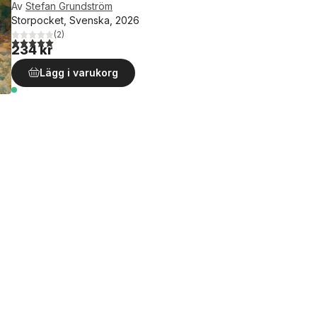
Av
Stefan Grundström
Storpocket, Svenska, 2026
(
2
)
5,0
utav 5 stjärnor. Totalt antal röster:
234 kr
Lägg i varukorg