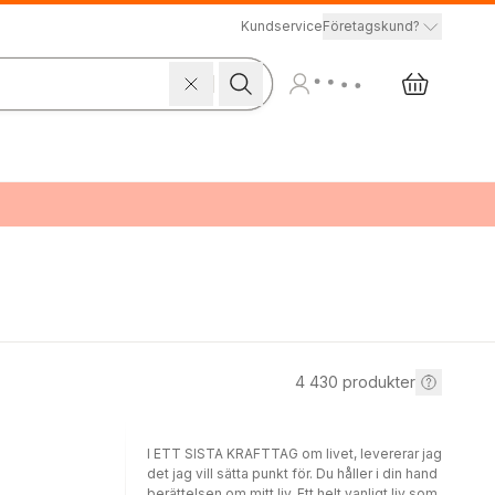
Kundservice
Företagskund?
4 430
produkter
I ETT SISTA KRAFTTAG om livet, levererar jag
det jag vill sätta punkt för. Du håller i din hand
berättelsen om mitt liv. Ett helt vanligt liv som