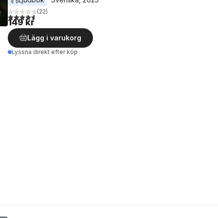
(
22
)
4,6
utav 5 stjärnor. Totalt antal röster:
149 kr
Lägg i varukorg
Lyssna direkt efter köp