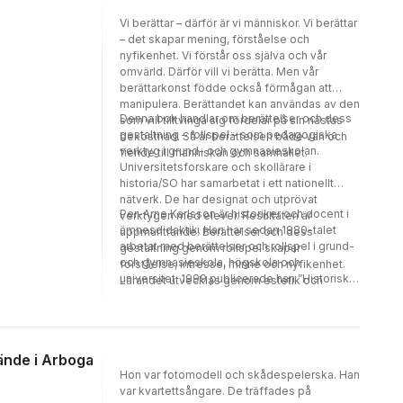
Vi berättar – därför är vi människor. Vi berättar
– det skapar mening, förståelse och
nyfikenhet. Vi förstår oss själva och vår
omvärld. Därför vill vi berätta. Men vår
berättarkonst födde också förmågan att
manipulera. Berättandet kan användas av den
Denna bok handlar om berättelser och dess
som vill tilltvinga sig fördelar på sin nästas
gestaltning – rollspel – som pedagogiska
bekostnad. Så är berättelsen både vän och
verktyg i grund- och gymnasieskolan.
fiende till människan och samhället.
Universitetsforskare och skollärare i
historia/SO har samarbetat i ett nationellt
nätverk. De har designat och utprövat
Per-Arne Karlsson är historiker och docent i
verktygen med elever. Resultaten är
ämnesdidaktik. Han har sedan 1980-talet
uppmuntrande! Berättelser och dess
arbetat med berättelser och rollspel i grund-
gestaltning genom rollspel skapar
och gymnasieskola, högskola och
förståelse, intresse, minne och nyfikenhet.
universitet. 1999 publicerade han ”Historiska
Lärandet utvecklas genom estetik och
spel” (Natur och Kultur) och 2014
interaktivitet. Eleven vill läsa vidare och
”Undervisning och lärande i historia – ett
skriva. Förutsättningar för historisk bildning
kreativt rum för narrativ kompetens”
och historiemedvetande skapas.
(Stockholm studies in History 99).
ände i Arboga
Hon var fotomodell och skådespelerska. Han
var kvartettsångare. De träffades på