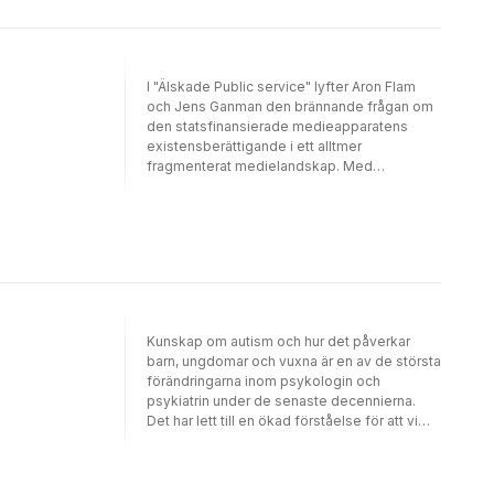
I "Älskade Public service" lyfter Aron Flam
och Jens Ganman den brännande frågan om
den statsfinansierade medieapparatens
existensberättigande i ett alltmer
fragmenterat medielandskap. Med
humoristisk skärskådning och historier från
insidan berättad av två tidigare medarbetare
åskådliggör Flam och Ganman hur den
ideologiska likriktning som genomsyrar
Public service lika flagrant som systematiskt
indoktrinerar befolkningen som tvingas
betala för den.
Kunskap om autism och hur det påverkar
barn, ungdomar och vuxna är en av de största
förändringarna inom psykologin och
psykiatrin under de senaste decennierna.
Det har lett till en ökad förståelse för att vi
människor kan uppfatta och tolka varandra
och omgivningen på väldigt olika sätt men
kunskapsnivån är fortfarande ojämn såväl