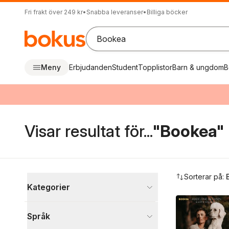
Fri frakt över 249 kr
•
Snabba leveranser
•
Billiga böcker
Meny
Erbjudanden
Student
Topplistor
Barn & ungdom
B
Visar resultat för...
"Bookea"
Hoppa över filtreringsmeny
Sorterar på:
Kategorier
Böcker
Språk
Biografier
493