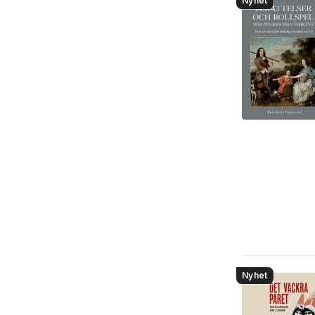
Nyhet
Mat och dryck
9
Juridik
8
Hem och Trädgård
2
Läromedel
1
Nyhet