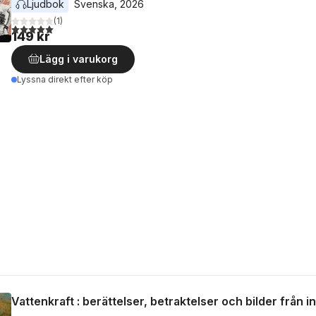
Ljudbok
Svenska
, 
2026
(
1
)
5,0
utav 5 stjärnor. Totalt antal röster:
149 kr
Lägg i varukorg
Lyssna direkt efter köp
Vattenkraft : berättelser, betraktelser och bilder från i