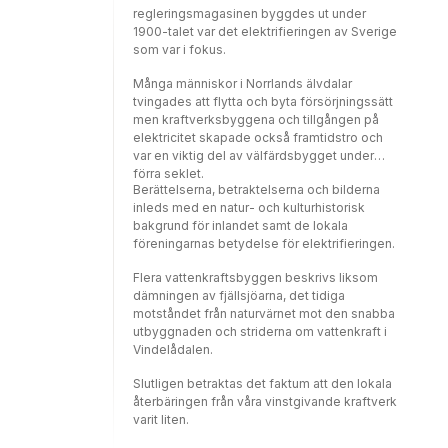
regleringsmagasinen byggdes ut under
1900-talet var det elektrifieringen av Sverige
som var i fokus.
Många människor i Norrlands älvdalar
tvingades att flytta och byta försörjningssätt
men kraftverksbyggena och tillgången på
elektricitet skapade också framtidstro och
var en viktig del av välfärdsbygget under
förra seklet.
Berättelserna, betraktelserna och bilderna
inleds med en natur- och kulturhistorisk
bakgrund för inlandet samt de lokala
föreningarnas betydelse för elektrifieringen.
Flera vattenkraftsbyggen beskrivs liksom
dämningen av fjällsjöarna, det tidiga
motståndet från naturvärnet mot den snabba
utbyggnaden och striderna om vattenkraft i
Vindelådalen.
Slutligen betraktas det faktum att den lokala
återbäringen från våra vinstgivande kraftverk
varit liten.