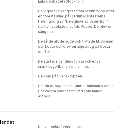
Eriksdalsbadet i Stockholm.
De vigdes i Sveriges första scenbröllop efter
en föreställning på Fredriksdalsteatern i
Helsingborg av "Den glade soldaten Bom"
där hon spelade mot Nils Poppe. De blev en
sångduo.
De sålde allt de ägde och flyttade till Spanien
och köpte och drev en nöjeskrog på Costa
del Sol.
De startade världens första och enda
inomhusgolfbana värt namnet.
De kom på Svensktoppen.
Här får du sagan om: Gunilla Dahlman & Amris
Det vackra paret samt: Vad som hände i
Arboga
nlandet
När vattenkraftverken och