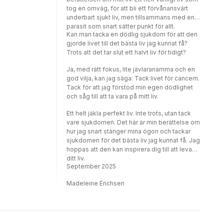
tog en omväg, för att bli ett förvånansvärt
underbart sjukt liv, men tillsammans med en
parasit som snart sätter punkt för allt.
Kan man tacka en dödlig sjukdom för att den
gjorde livet till det bästa liv jag kunnat få?
Trots att det tar slut ett halvt liv för tidigt?
Ja, med rätt fokus, lite jävlaranamma och en
god vilja, kan jag säga: Tack livet för cancern.
Tack för att jag förstod min egen dödlighet
och såg till att ta vara på mitt liv.
Ett helt jäkla perfekt liv. Inte trots, utan tack
vare sjukdomen. Det här är min berättelse om
hur jag snart stänger mina ögon och tackar
sjukdomen för det bästa liv jag kunnat få. Jag
hoppas att den kan inspirera dig till att leva
ditt liv.
September 2025
Madeleine Erichsen