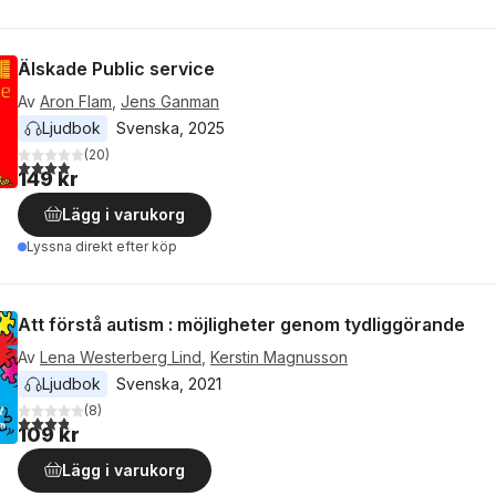
Älskade Public service
Av
Aron Flam
,
Jens Ganman
Ljudbok
Svenska
, 
2025
(
20
)
3,9
utav 5 stjärnor. Totalt antal röster:
149 kr
Lägg i varukorg
Lyssna direkt efter köp
Att förstå autism : möjligheter genom tydliggörande
Av
Lena Westerberg Lind
,
Kerstin Magnusson
Ljudbok
Svenska
, 
2021
(
8
)
3,8
utav 5 stjärnor. Totalt antal röster:
109 kr
Lägg i varukorg