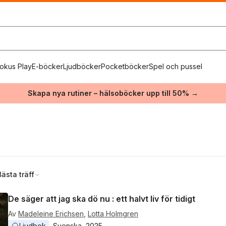
okus Play
E-böcker
Ljudböcker
Pocketböcker
Spel och pussel
Skapa nya rutiner – hälsoböcker upp till 50% →
Bästa träff
De säger att jag ska dö nu : ett halvt liv för tidigt
Av
Madeleine Erichsen
,
Lotta Holmgren
Ljudbok
Svenska
, 
2025