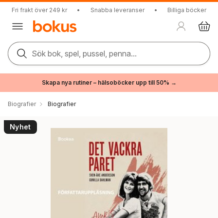
Fri frakt över 249 kr
•
Snabba leveranser
•
Billiga böcker
Sök bok, spel, pussel, penna...
Skapa nya rutiner – hälsoböcker upp till 50% →
Biografier
Biografier
Nyhet