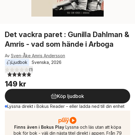
Det vackra paret : Gunilla Dahlman &
Amris - vad som hände i Arboga
Av
Sven-Åke Amris Andersson
Ljudbok
Svenska
, 
2026
(
1
)
5,0
utav 5 stjärnor. Totalt antal röster:
149 kr
Köp ljudbok
Lyssna direkt i Bokus Reader – eller ladda ned till din enhet
Finns även i Bokus Play
Lyssna och läs utan att köpa
bok för bok - välj din nästa titel direkt i appen. Från 79