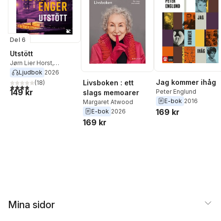
Del 6
Utstött
Jørn Lier Horst
,
Thomas Enger
Ljudbok
2026
Jag kommer ihåg
Livsboken : ett
(
18
)
3,9
utav 5 stjärnor. Totalt antal röster:
149 kr
Peter Englund
slags memoarer
E-bok
2016
Margaret Atwood
169 kr
E-bok
2026
169 kr
Mina sidor