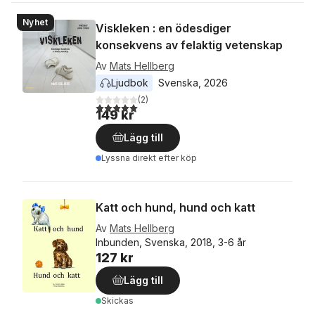
Nyhet
Viskleken : en ödesdiger
konsekvens av felaktig vetenskap
Av
Mats Hellberg
Ljudbok
Svenska
, 
2026
(
2
)
5,0
utav 5 stjärnor. Totalt antal röster:
149 kr
Lägg till
Lyssna direkt efter köp
Katt och hund, hund och katt
Av
Mats Hellberg
Inbunden, Svenska, 2018, 3-6 år
127 kr
Lägg till
Skickas