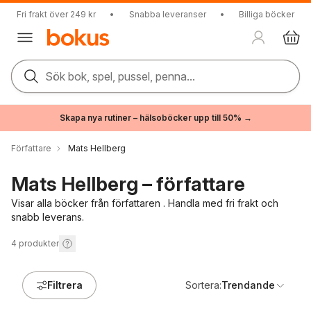
Fri frakt över 249 kr
•
Snabba leveranser
•
Billiga böcker
Sök bok, spel, pussel, penna...
Skapa nya rutiner – hälsoböcker upp till 50% →
Författare
Mats Hellberg
Mats Hellberg – författare
Visar alla böcker från författaren . Handla med fri frakt och
snabb leverans.
4
produkter
Filtrera
Sortera:
Trendande