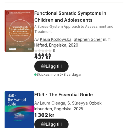
Functional Somatic Symptoms in
Children and Adolescents
A Stress-System Approach to Assessment and
Treatment
Av
Kasia Kozlowska
,
Stephen Scher
m. fl.
Häftad, Engelska, 2020
(
1
)
5,0
utav 5 stjärnor. Totalt antal röster:
437 kr
Lägg till
Skickas
inom 5-8 vardagar
EDiR - The Essential Guide
Av
Laura Oleaga
,
S. Süreyya Özbek
Inbunden, Engelska, 2025
1 362 kr
Lägg till