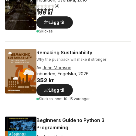
(
4
)
4,5
utav 5 stjärnor. Totalt antal röster:
199 kr
Lägg till
Skickas
Remaking Sustainability
Why the pushback will make it stronger
Av
John Morrison
Inbunden, Engelska, 2026
352 kr
Lägg till
Skickas
inom 10-15 vardagar
Beginners Guide to Python 3
Programming