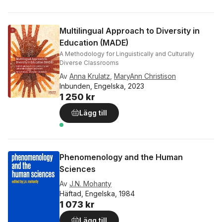
Multilingual Approach to Diversity in
Education (MADE)
A Methodology for Linguistically and Culturally
Diverse Classrooms
Av
Anna Krulatz
,
MaryAnn Christison
Inbunden, Engelska, 2023
1 250 kr
Lägg till
Phenomenology and the Human
Sciences
Av
J.N. Mohanty
Häftad, Engelska, 1984
1 073 kr
Lägg till