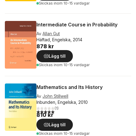
Skickas
inom 10-15 vardagar
Intermediate Course in Probability
Av
Allan Gut
Häftad, Engelska, 2014
878 kr
Lägg till
Skickas
inom 10-15 vardagar
Mathematics and Its History
Av
John Stillwell
Inbunden, Engelska, 2010
(
1
)
5,0
utav 5 stjärnor. Totalt antal röster:
810 kr
Lägg till
Skickas
inom 10-15 vardagar