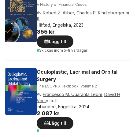
A History of Financial Crises
Av
Robert Z. Aliber
,
Charles P. Kindleberger
m.
fl.
Häftad, Engelska, 2023
355 kr
Lägg till
Skickas
inom 5-8 vardagar
Oculoplastic, Lacrimal and Orbital
Surgery
The ESOPRS Textbook: Volume 2
Av
Francesco M. Quaranta Leoni
,
David H
Verity
m. fl.
Inbunden, Engelska, 2024
2 087 kr
Lägg till