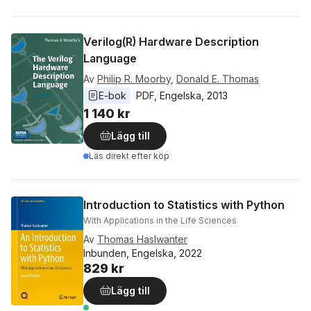
Verilog(R) Hardware Description
Language
Av
Philip R. Moorby
,
Donald E. Thomas
E-bok
PDF
, 
Engelska
, 
2013
1 140 kr
Lägg till
Läs direkt efter köp
Introduction to Statistics with Python
With Applications in the Life Sciences
Av
Thomas Haslwanter
Inbunden, Engelska, 2022
829 kr
Lägg till