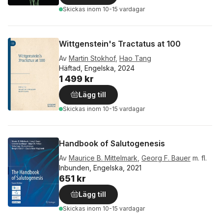
Skickas
inom 10-15 vardagar
Wittgenstein's Tractatus at 100
Av
Martin Stokhof
,
Hao Tang
Häftad, Engelska, 2024
1 499 kr
Lägg till
Skickas
inom 10-15 vardagar
Handbook of Salutogenesis
Av
Maurice B. Mittelmark
,
Georg F. Bauer
m. fl.
Inbunden, Engelska, 2021
651 kr
Lägg till
Skickas
inom 10-15 vardagar