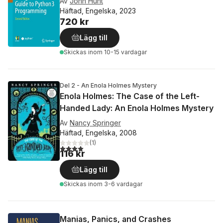
Av
John Hunt
Häftad, Engelska, 2023
720 kr
Lägg till
Skickas
inom 10-15 vardagar
Del 2 - An Enola Holmes Mystery
Enola Holmes: The Case of the Left-
Handed Lady: An Enola Holmes Mystery
Av
Nancy Springer
Häftad, Engelska, 2008
(
1
)
4,0
utav 5 stjärnor. Totalt antal röster:
116 kr
Lägg till
Skickas
inom 3-6 vardagar
Manias, Panics, and Crashes