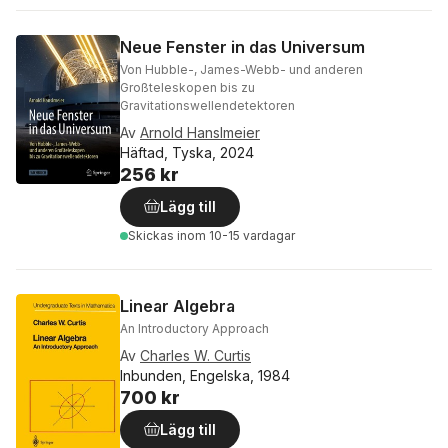
Neue Fenster in das Universum
Von Hubble-, James-Webb- und anderen
Großteleskopen bis zu
Gravitationswellendetektoren
Av
Arnold Hanslmeier
Häftad, Tyska, 2024
256 kr
Lägg till
Skickas
inom 10-15 vardagar
Linear Algebra
An Introductory Approach
Av
Charles W. Curtis
Inbunden, Engelska, 1984
700 kr
Lägg till