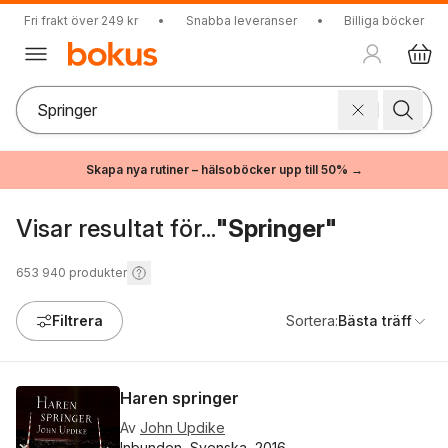
Fri frakt över 249 kr
•
Snabba leveranser
•
Billiga böcker
Skapa nya rutiner – hälsoböcker upp till 50% →
Visar resultat för...
"Springer"
653 940
produkter
Filtrera
Sortera:
Bästa träff
Haren springer
Av
John Updike
Inbunden, Svenska, 2016