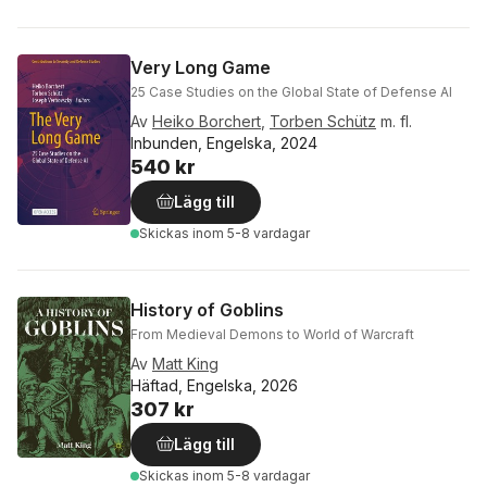
Very Long Game
25 Case Studies on the Global State of Defense AI
Av
Heiko Borchert
,
Torben Schütz
m. fl.
Inbunden, Engelska, 2024
540 kr
Lägg till
Skickas
inom 5-8 vardagar
History of Goblins
From Medieval Demons to World of Warcraft
Av
Matt King
Häftad, Engelska, 2026
307 kr
Lägg till
Skickas
inom 5-8 vardagar