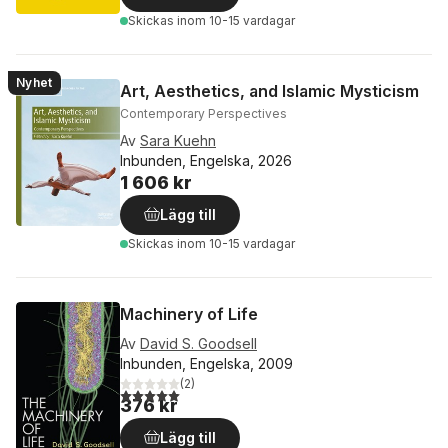
Skickas
inom 10-15 vardagar
Nyhet
Art, Aesthetics, and Islamic Mysticism
Contemporary Perspectives
Av
Sara Kuehn
Inbunden, Engelska, 2026
1 606 kr
Lägg till
Skickas
inom 10-15 vardagar
Machinery of Life
Av
David S. Goodsell
Inbunden, Engelska, 2009
(
2
)
5,0
utav 5 stjärnor. Totalt antal röster:
376 kr
Lägg till