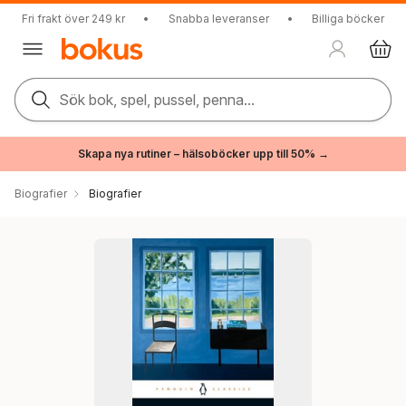
Fri frakt över 249 kr
•
Snabba leveranser
•
Billiga böcker
Sök bok, spel, pussel, penna...
Skapa nya rutiner – hälsoböcker upp till 50% →
Biografier
Biografier