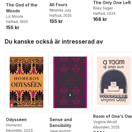
The Only One Left
All Fours
The God of the
Riley Sager
Miranda July
Woods
Häftad
, 2024
Häftad
, 2025
Liz Moore
168 kr
155 kr
Häftad
, 1900
155 kr
Hoppa över listan
Du kanske också är intresserad av
Room of One's Ow
Odysséen
Sense and
Virginia Woolf
Homeros
Sensibility
Inbunden
, 2025
Inbunden
, 2023
Jane Austen