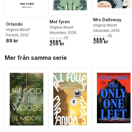
Mrs Dalloway
Mot fyren
Orlando
Virginia Woolf
Virginia Woolf
Virginia Woolf
Inbunden
, 2025
Inbunden
, 2026
Pocket
, 2022
(
5
)
(
1
)
3,8
utav 5 stjärnor. Tota
89 kr
4,0
utav 5 stjärnor. Totalt antal röster:
269 kr
259 kr
Hoppa över listan
Mer från samma serie