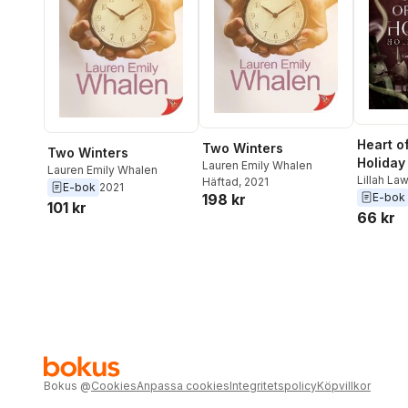
Heart o
Two Winters
Two Winters
Holiday 
Lauren Emily Whalen
Lauren Emily Whalen
Lillah La
Häftad
, 2021
E-bok
2021
Whalen
,
E-bok
198 kr
101 kr
C. Vonza
66 kr
Bokus
@
Cookies
Anpassa cookies
Integritetspolicy
Köpvillkor