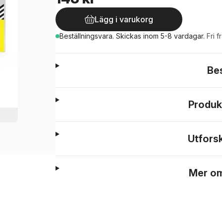
Lägg i varukorg
Beställningsvara.
Skickas
inom 5-8 vardagar
.
Fri f
Be
Produk
Utfors
Mer om