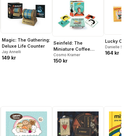
Magic: The Gathering:
Lucky Cat
Seinfeld: The
Deluxe Life Counter
Danielle Selber
Miniature Coffee
Jay Annelli
164 kr
Table Book of Coffee
Cosmo Kramer
149 kr
150 kr
Tables