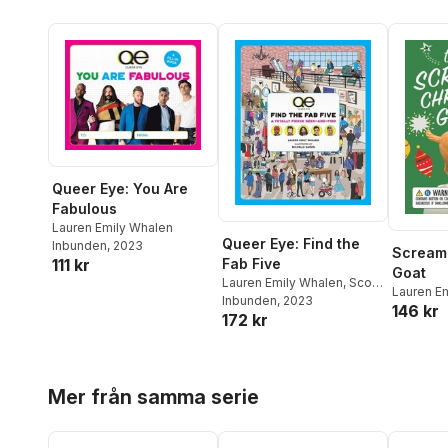
Queer Eye: You Are
Fabulous
Lauren Emily Whalen
Queer Eye: Find the
Inbunden
, 2023
Scream
Fab Five
111 kr
Goat
Lauren Emily Whalen
,
Scout
Lauren E
Productions
Inbunden
, 2023
146 kr
172 kr
Hoppa över listan
Mer från samma serie