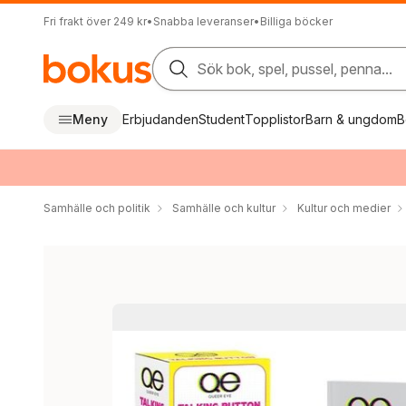
Fri frakt över 249 kr
•
Snabba leveranser
•
Billiga böcker
Sök bok, spel, pussel, penna...
Meny
Erbjudanden
Student
Topplistor
Barn & ungdom
B
Samhälle och politik
Samhälle och kultur
Kultur och medier