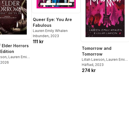
Queer Eye: You Are
Fabulous
Lauren Emily Whalen
Inbunden
, 2023
111 kr
f Elder Horrors
Tomorrow and
Edition
Tomorrow
wson
,
Lauren Emily
Lillah Lawson
,
Lauren Emily
Jessica Cranberry
,
2026
Whalen
Häftad
, 2023
le Lewis
274 kr