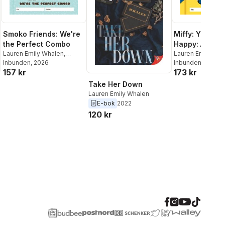
Smoko Friends: We're
Miffy: You Ma
the Perfect Combo
Happy: A Fill-
Lauren Emily Whalen
,
Lauren Emily Wha
Smoko
Inbunden
, 2026
Inbunden
, 2025
157 kr
173 kr
Take Her Down
Lauren Emily Whalen
E-bok
2022
120 kr