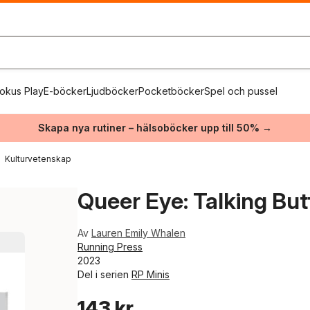
okus Play
E-böcker
Ljudböcker
Pocketböcker
Spel och pussel
Skapa nya rutiner – hälsoböcker upp till 50% →
Kulturvetenskap
Queer Eye: Talking But
Av
Lauren Emily Whalen
Running Press
2023
Del i serien
RP Minis
143 kr