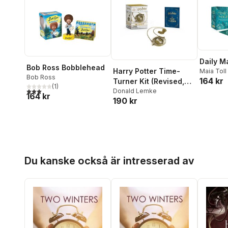
Daily M
Bob Ross Bobblehead
Harry Potter Time-
Maia Toll
Bob Ross
164 kr
Turner Kit (Revised,
(
1
)
3,0
utav 5 stjärnor. Totalt antal röster:
All-Metal
Donald Lemke
164 kr
190 kr
Construction)
Hoppa över listan
Du kanske också är intresserad av