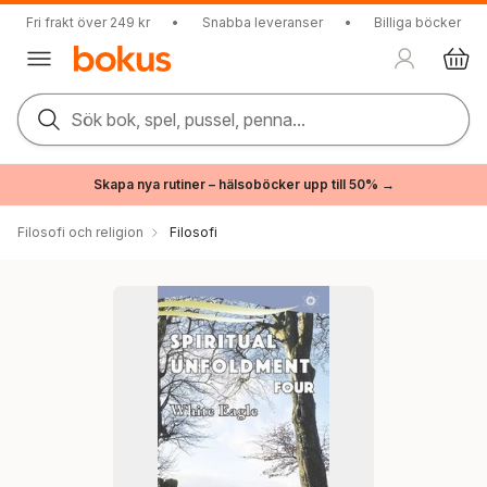
Fri frakt över 249 kr
•
Snabba leveranser
•
Billiga böcker
Sök bok, spel, pussel, penna...
Skapa nya rutiner – hälsoböcker upp till 50% →
Filosofi och religion
Filosofi