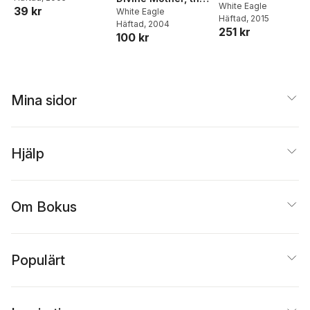
White Eagle
39 kr
Feminine, and the
White Eagle
Häftad
, 2015
Häftad
, 2004
Mysteries
251 kr
100 kr
Mina sidor
Hjälp
Om Bokus
Populärt