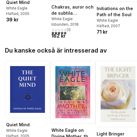
Quiet Mind
Chakras, auror och
Initiations on the
White Eagle
de subtila
Häftad
, 2005
Path of the Soul
kropparna
White Eagle
39 kr
White Eagle
Inbunden
, 2018
Häftad
, 2007
(
1
)
71 kr
5,0
utav 5 stjärnor. Totalt antal röster:
162 kr
Hoppa över listan
Du kanske också är intresserad av
Quiet Mind
White Eagle on
White Eagle
Light Bringer
Häftad
, 2005
Divine Mother, the