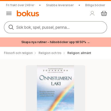
Fri frakt över 249 kr
•
Snabba leveranser
•
Billiga böcker
Sök bok, spel, pussel, penna...
Skapa nya rutiner – hälsoböcker upp till 50% →
Filosofi och religion
Religion och tro
Religion: allmänt