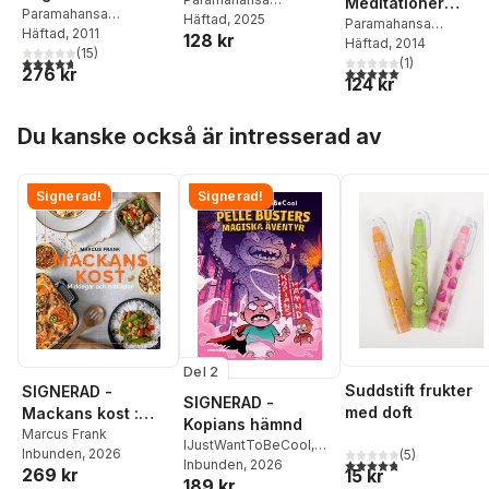
Fearlessly
Meditationer
(Swedish)
Paramahansa
Yogananda
Häftad
, 2025
Swedish)
(Metaphysical
Paramahansa
Yogananda
Häftad
, 2011
128 kr
Yogananda
Häftad
, 2014
Meditations -
(
15
)
4,7
utav 5 stjärnor. Totalt antal röster:
(
1
)
Swedish)
276 kr
5,0
utav 5 stjärnor. Tota
124 kr
Hoppa över listan
Du kanske också är intresserad av
Signerad!
Signerad!
Del 2
Suddstift frukter
SIGNERAD -
SIGNERAD -
med doft
Mackans kost :
Kopians hämnd
Middagar och
Marcus Frank
IJustWantToBeCool
,
Inbunden
, 2026
(
5
)
matlådor
4,8
utav 5 stjärnor. Tota
Joel Adolphson
Inbunden
, 2026
,
Emil
269 kr
15 kr
189 kr
Ejdemo Beer
,
Victor