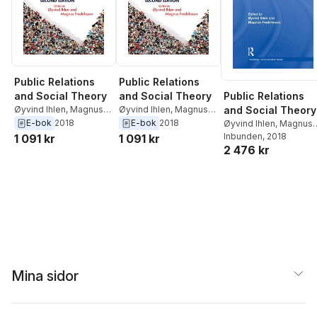
Public Relations
Public Relations
Public Relations
and Social Theory
and Social Theory
and Social Theory
Øyvind Ihlen
,
Magnus
Øyvind Ihlen
,
Magnus
Fredriksson
Fredriksson
E-bok
2018
E-bok
2018
Øyvind Ihlen
,
Magnus
Fredriksson
Inbunden
, 2018
1 091 kr
1 091 kr
2 476 kr
Mina sidor