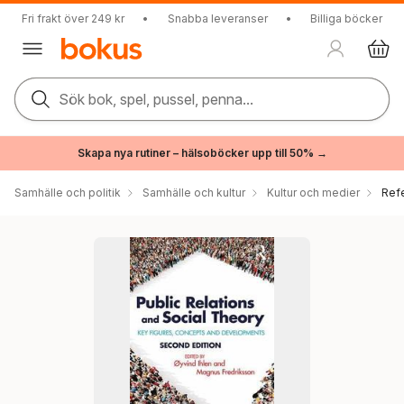
Fri frakt över 249 kr
•
Snabba leveranser
•
Billiga böcker
Sök bok, spel, pussel, penna...
Skapa nya rutiner – hälsoböcker upp till 50% →
Samhälle och politik
Samhälle och kultur
Kultur och medier
Ref