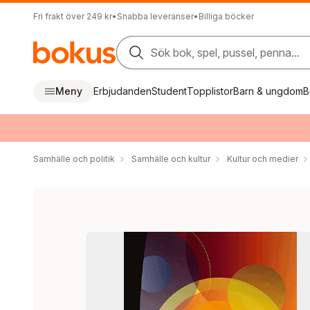
Fri frakt över 249 kr
•
Snabba leveranser
•
Billiga böcker
Sök bok, spel, pussel, penna...
Meny
Erbjudanden
Student
Topplistor
Barn & ungdom
B
Samhälle och politik
Samhälle och kultur
Kultur och medier