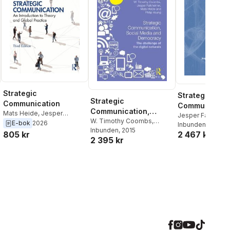
Strategic
Strategic
Strategic
Communication
Communicati
Communication,
Mats Heide
,
Jesper
Jesper Falkheim
Social Media and
W. Timothy Coombs
,
Falkheimer
E-bok
2026
Heide
Inbunden
, 2026
Jesper Falkheimer
Inbunden
, 2015
,
Mats
Democracy
2 467 kr
805 kr
2 395 kr
Heide
,
Philip Young