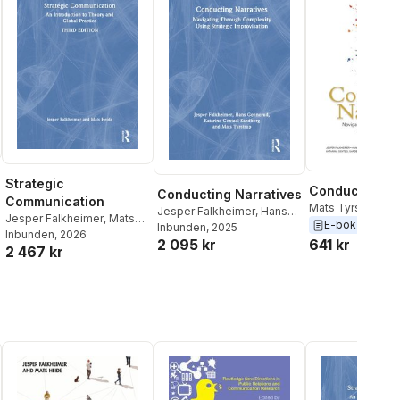
Strategic
Conducting Na
Conducting Narratives
Communication
Mats Tyrstrup
,
Ka
Jesper Falkheimer
,
Hans
Jesper Falkheimer
,
Mats
Gentzel Sandber
E-bok
2025
Gennerud
Inbunden
, 2025
,
Katarina Gentzel
Heide
Inbunden
, 2026
Gennerud
,
Jespe
641 kr
2 095 kr
Sandberg
,
Mats Tyrstrup
2 467 kr
Falkheimer