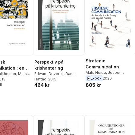
Strategic
isk
Perspektiv på
Communication
kation : en
krishantering
Mats Heide
,
Jesper
ktion
alkheimer
,
Mats
Edward Deverell
,
Dan
Falkheimer
E-bok
2026
2013
Hansén
Häftad
, 2015
,
Eva-Karin Gardell
,
464 kr
805 kr
1
)
Fredrik Bynander
,
Anne-
stjärnor. Totalt antal röster:
Charlott Callerstig
,
Pär
Daleus
,
Jesper Falkheimer
,
Anders Johansson
,
Kristina
Lindholm
,
Lars Nord
,
Lina
Svedin