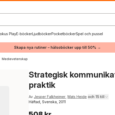
okus Play
E-böcker
Ljudböcker
Pocketböcker
Spel och pussel
Skapa nya rutiner – hälsoböcker upp till 50% →
Medievetenskap
Strategisk kommunikat
praktik
Av
Jesper Falkheimer
,
Mats Heide
och 15 till
Häftad, Svenska, 2011
508 kr