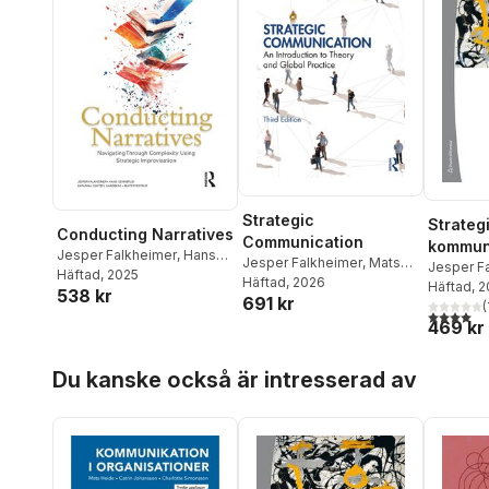
Strategic
Strateg
Conducting Narratives
Communication
kommuni
Jesper Falkheimer
,
Hans
Jesper Falkheimer
,
Mats
introdu
Jesper F
Gennerud
Häftad
, 2025
,
Katarina Gentzel
Heide
Häftad
, 2026
Heide
Häftad
, 
538 kr
Sandberg
,
Mats Tyrstrup
691 kr
(
4,0
utav 5 
469 kr
Hoppa över listan
Du kanske också är intresserad av