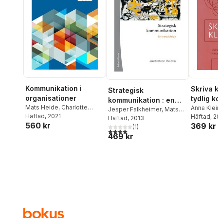
Kommunikation i
Skriva k
Strategisk
organisationer
tydlig 
kommunikation : en
Mats Heide
,
Charlotte
en tid m
Anna Kle
introduktion
Jesper Falkheimer
,
Mats
Simonsson
Häftad
, 2021
,
Catrin
Magnuss
Häftad
, 
Heide
Häftad
, 2013
560 kr
Johansson
369 kr
(
1
)
4,0
utav 5 stjärnor. Totalt antal röster:
469 kr