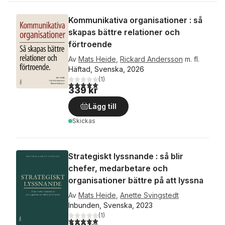
Kommunikativa organisationer : så
skapas bättre relationer och
förtroende
Av
Mats Heide
,
Rickard Andersson
m. fl.
Häftad, Svenska, 2026
(
1
)
5,0
utav 5 stjärnor. Totalt antal röster:
339 kr
Lägg till
Skickas
Strategiskt lyssnande : så blir
chefer, medarbetare och
organisationer bättre på att lyssna
Av
Mats Heide
,
Anette Svingstedt
Inbunden, Svenska, 2023
(
1
)
5,0
utav 5 stjärnor. Totalt antal röster: