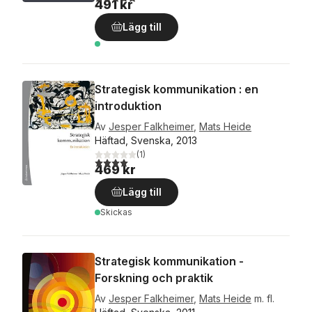
491 kr
Lägg till
Strategisk kommunikation : en
introduktion
Av
Jesper Falkheimer
,
Mats Heide
Häftad, Svenska, 2013
(
1
)
4,0
utav 5 stjärnor. Totalt antal röster:
469 kr
Lägg till
Skickas
Strategisk kommunikation -
Forskning och praktik
Av
Jesper Falkheimer
,
Mats Heide
m. fl.