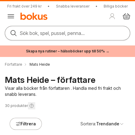
Fri frakt över 249 kr
•
Snabba leveranser
•
Billiga böcker
Sök bok, spel, pussel, penna...
Skapa nya rutiner – hälsoböcker upp till 50% →
Författare
Mats Heide
Mats Heide – författare
Visar alla böcker från författaren . Handla med fri frakt och
snabb leverans.
30
produkter
Filtrera
Sortera:
Trendande