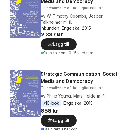
Media and Democracy
The challenge of the digital naturals
Av
W. Timothy Coombs
,
Jesper
Falkheimer
m. fl.
Inbunden, Engelska, 2015
2 387 kr
Lägg till
Skickas
inom 10-15 vardagar
Strategic Communication, Social
Media and Democracy
The challenge of the digital naturals
Av
Philip Young
,
Mats Heide
m. fl.
E-bok
Engelska
, 
2015
858 kr
Lägg till
Läs direkt efter köp