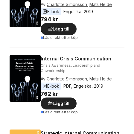
Av
Charlotte Simonsson
,
Mats Heide
E-bok
Engelska
, 
2019
794 kr
Lägg till
Läs direkt efter köp
Internal Crisis Communication
Crisis Awareness, Leadership and
Coworkership
Av
Charlotte Simonsson
,
Mats Heide
E-bok
PDF
, 
Engelska
, 
2019
762 kr
Lägg till
Läs direkt efter köp
Strategic Internal Communication