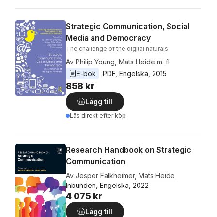
Strategic Communication, Social
Media and Democracy
The challenge of the digital naturals
Av
Philip Young
,
Mats Heide
m. fl.
E-bok
PDF
, 
Engelska
, 
2015
858 kr
Lägg till
Läs direkt efter köp
Research Handbook on Strategic
Communication
Av
Jesper Falkheimer
,
Mats Heide
Inbunden, Engelska, 2022
4 075 kr
Lägg till