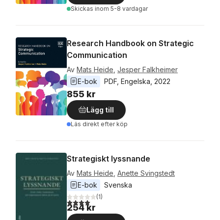
Skickas
inom 5-8 vardagar
Research Handbook on Strategic
Communication
Av
Mats Heide
,
Jesper Falkheimer
E-bok
PDF
, 
Engelska
, 
2022
855 kr
Lägg till
Läs direkt efter köp
Strategiskt lyssnande
Av
Mats Heide
,
Anette Svingstedt
E-bok
Svenska
(
1
)
4,0
utav 5 stjärnor. Totalt antal röster:
254 kr