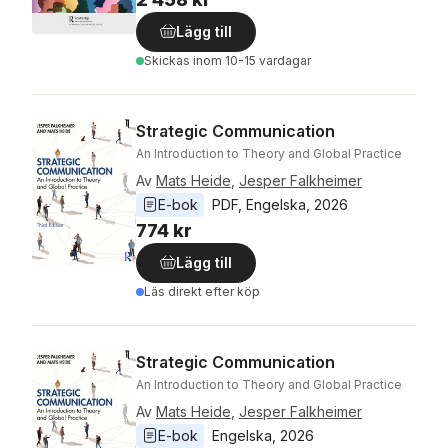
Lägg till
Skickas
inom 10-15 vardagar
Strategic Communication
An Introduction to Theory and Global Practice
Av
Mats Heide
,
Jesper Falkheimer
E-bok
PDF
, 
Engelska
, 
2026
774 kr
Lägg till
Läs direkt efter köp
Strategic Communication
An Introduction to Theory and Global Practice
Av
Mats Heide
,
Jesper Falkheimer
E-bok
Engelska
, 
2026