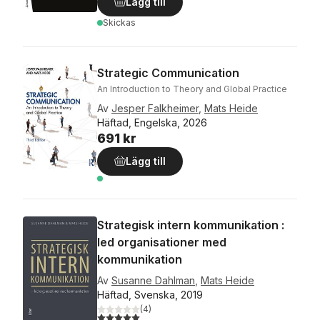
Lägg till
Skickas
Strategic Communication
An Introduction to Theory and Global Practice
Av
Jesper Falkheimer
,
Mats Heide
Häftad, Engelska, 2026
691 kr
Lägg till
Strategisk intern kommunikation :
led organisationer med
kommunikation
Av
Susanne Dahlman
,
Mats Heide
Häftad, Svenska, 2019
(
4
)
5,0
utav 5 stjärnor. Totalt antal röster: