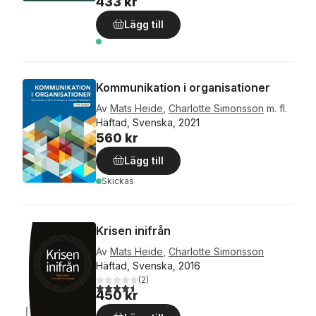
433 kr
Lägg till
Kommunikation i organisationer
Av
Mats Heide
,
Charlotte Simonsson
m. fl.
Häftad, Svenska, 2021
560 kr
Lägg till
Skickas
Krisen inifrån
Av
Mats Heide
,
Charlotte Simonsson
Häftad, Svenska, 2016
(
2
)
4,5
utav 5 stjärnor. Totalt antal röster:
450 kr