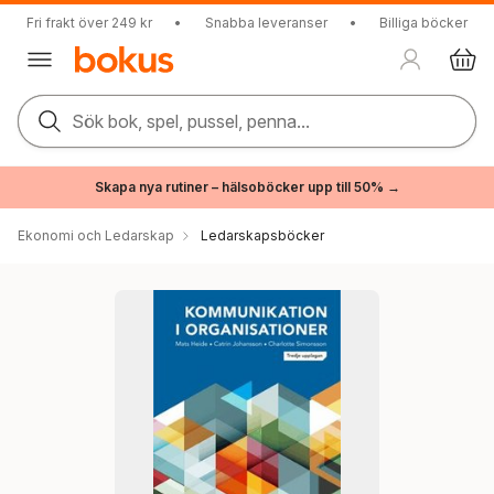
Fri frakt över 249 kr
•
Snabba leveranser
•
Billiga böcker
Sök bok, spel, pussel, penna...
Skapa nya rutiner – hälsoböcker upp till 50% →
Ekonomi och Ledarskap
Ledarskapsböcker