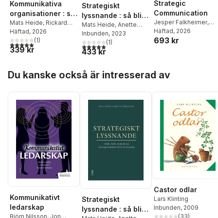
Strategic
Kommunikativa
Strategiskt
Communication
organisationer : så
lyssnande : så blir
Jesper Falkheimer
,
skapas bättre
Mats Heide
,
Rickard
chefer,
Mats Heide
,
Anette
Mats Heide
Häftad
, 2026
Andersson
Häftad
, 2026
,
Charlotte
relationer och
Svingstedt
Inbunden
, 2023
medarbetare och
693 kr
Simonsson
(
1
)
(
1
)
förtroende
5,0
utav 5 stjärnor. Totalt antal röster:
organisationer
5,0
utav 5 stjärnor. Totalt antal röster:
339 kr
433 kr
bättre på att lyssna
Hoppa över listan
Du kanske också är intresserad av
Castor odlar
Kommunikativt
Strategiskt
Lars Klinting
ledarskap
Inbunden
, 2009
lyssnande : så blir
Björn Nilsson
,
Jon
(
33
)