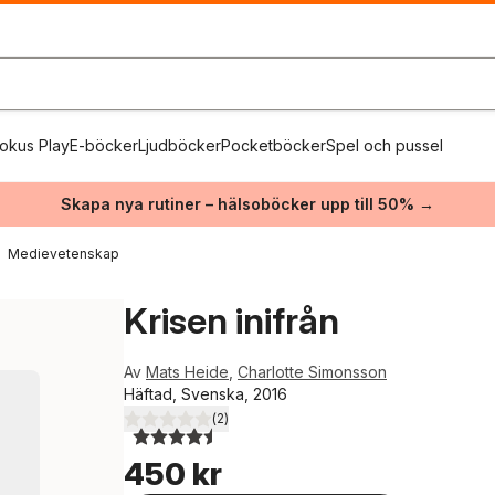
okus Play
E-böcker
Ljudböcker
Pocketböcker
Spel och pussel
Skapa nya rutiner – hälsoböcker upp till 50% →
Medievetenskap
Krisen inifrån
Av
Mats Heide
,
Charlotte Simonsson
Häftad, Svenska, 2016
(
2
)
4,5
utav 5 stjärnor. Totalt antal röster:
450 kr