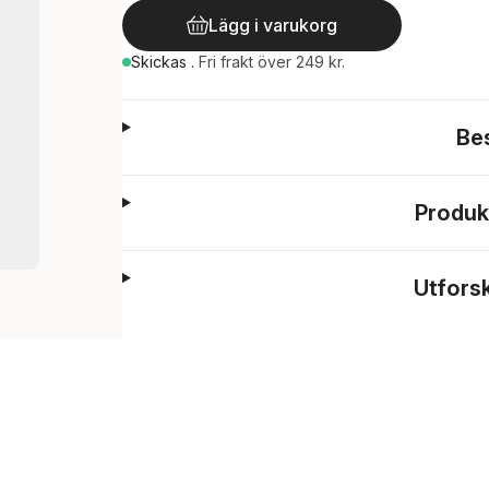
Lägg i varukorg
Skickas
.
Fri frakt över 249 kr.
Be
Produk
Utfors