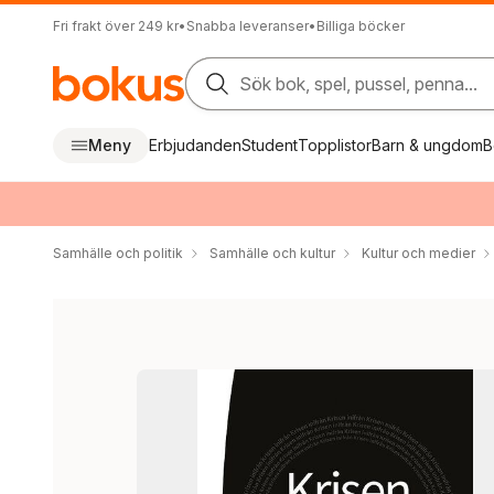
Fri frakt över 249 kr
•
Snabba leveranser
•
Billiga böcker
Sök bok, spel, pussel, penna...
Meny
Erbjudanden
Student
Topplistor
Barn & ungdom
B
Samhälle och politik
Samhälle och kultur
Kultur och medier