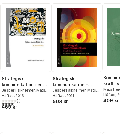
Kommunikatio
Strategisk
Strategisk
kraft : strateg
kommunikation : en
kommunikation -
kommunikation
Mats Heide
,
Sus
introduktion
Jesper Falkheimer
,
Mats
Forskning och praktik
Jesper Falkheimer
,
Mats
Dahlman
Häftad
, 2026
komplex tid
Heide
Häftad
, 2013
Heide
Häftad
,
, 2011
Cecilia Cassinger
,
409 kr
508 kr
(
1
)
Edward Deverell
,
Mats
al röster:
4,0
utav 5 stjärnor. Totalt antal röster:
469 kr
Eriksson
,
Magnus
Fredriksson
,
Catrin
Johansson
,
Inger Larsson
,
Larsåke Larsson
,
Camilla
Nothhaft
,
Eva-Karin Gardell
,
Josef Pallas
,
Karolina