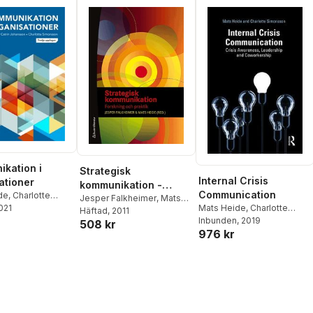
kation i
Strategisk
Internal Crisis
ationer
kommunikation -
Communication
de
,
Charlotte
Forskning och praktik
Jesper Falkheimer
,
Mats
on
2021
,
Catrin
Mats Heide
,
Charlotte
Heide
Häftad
,
, 2011
Cecilia Cassinger
,
on
Simonsson
Inbunden
, 2019
508 kr
Edward Deverell
,
Mats
976 kr
Eriksson
,
Magnus
Fredriksson
,
Catrin
Johansson
,
Inger Larsson
,
Larsåke Larsson
,
Camilla
Nothhaft
,
Eva-Karin Gardell
,
Josef Pallas
,
Karolina
Rosenqvist
,
Charlotte