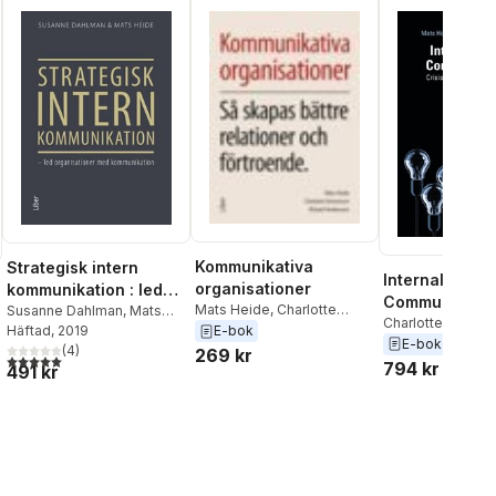
Rosenqvist
,
Charlotte
Simonsson
,
Jesper
Strömbäck
,
Åsa Thelander
,
Sara Von Platen
Kommunikativa
Strategisk intern
Internal Crisis
organisationer
kommunikation : led
Communicati
Mats Heide
,
Charlotte
organisationer med
Susanne Dahlman
,
Mats
Charlotte Simon
Simonsson
,
Rickard
Heide
Häftad
, 2019
E-bok
kommunikation
Heide
E-bok
2019
Andersson
(
4
)
269 kr
5,0
utav 5 stjärnor. Totalt antal röster:
794 kr
491 kr