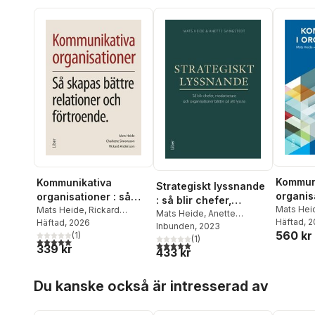
Kommuni
Kommunikativa
Strategiskt lyssnande
organis
organisationer : så
: så blir chefer,
Mats Hei
skapas bättre
Mats Heide
,
Rickard
medarbetare och
Mats Heide
,
Anette
Simonss
Häftad
, 
Andersson
Häftad
, 2026
,
Charlotte
relationer och
Svingstedt
Inbunden
, 2023
organisationer bättre
560 kr
Johanss
Simonsson
(
1
)
förtroende
(
1
)
5,0
utav 5 stjärnor. Totalt antal röster:
på att lyssna
5,0
utav 5 stjärnor. Totalt antal röster:
339 kr
433 kr
Hoppa över listan
Du kanske också är intresserad av