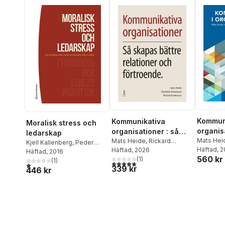
Kommuni
Kommunikativa
Moralisk stress och
organis
organisationer : så
ledarskap
Mats Hei
skapas bättre
Mats Heide
,
Rickard
Kjell Kallenberg
,
Peder
Simonss
Häftad
, 
Andersson
Häftad
, 2026
,
Charlotte
relationer och
Hyllengren
Häftad
, 2016
,
Gerry Larsson
,
560 kr
Johanss
Simonsson
(
1
)
Sofia Nilsson
(
1
)
förtroende
5,0
utav 5 stjärnor. Totalt antal röster:
1,0
utav 5 stjärnor. Totalt antal röster:
339 kr
446 kr