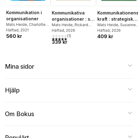
Kommunikation i
Kommunikativa
Kommunikationen
organisationer
organisationer : så
kraft : strategisk
Mats Heide
,
Charlotte
skapas bättre
Mats Heide
,
Rickard
intern
Mats Heide
,
Susanne
Simonsson
Häftad
, 2021
,
Catrin
Andersson
Häftad
, 2026
,
Charlotte
Dahlman
Häftad
, 2026
relationer och
kommunikation i e
560 kr
Johansson
409 kr
Simonsson
(
1
)
förtroende
komplex tid
5,0
utav 5 stjärnor. Totalt antal röster:
339 kr
Mina sidor
Hjälp
Om Bokus
Populärt