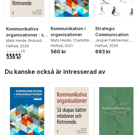
Kommunikation i
Strategic
Kommunikativa
organisationer
Communication
organisationer : så
Mats Heide
,
Charlotte
Jesper Falkheimer
,
skapas bättre
Mats Heide
,
Rickard
Simonsson
Häftad
, 2021
,
Catrin
Mats Heide
Häftad
, 2026
Andersson
Häftad
, 2026
,
Charlotte
relationer och
560 kr
693 kr
Johansson
Simonsson
(
1
)
förtroende
5,0
utav 5 stjärnor. Totalt antal röster:
339 kr
Hoppa över listan
Du kanske också är intresserad av