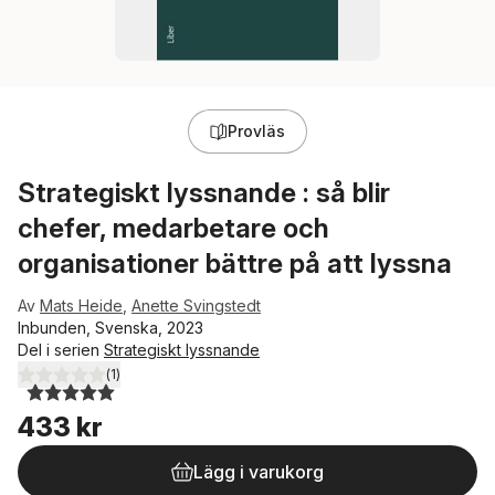
Provläs
Strategiskt lyssnande : så blir
chefer, medarbetare och
organisationer bättre på att lyssna
Av
Mats Heide
,
Anette Svingstedt
Inbunden, Svenska, 2023
Del i serien
Strategiskt lyssnande
(
1
)
5,0
utav 5 stjärnor. Totalt antal röster:
433 kr
Lägg i varukorg