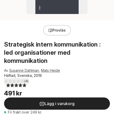
Provläs
Strategisk intern kommunikation :
led organisationer med
kommunikation
Av
Susanne Dahlman
,
Mats Heide
Häftad, Svenska, 2019
(
4
)
5,0
utav 5 stjärnor. Totalt antal röster:
491 kr
Lägg i varukorg
.
Fri frakt över 249 kr.