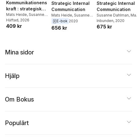
Kommunikationens
Strategic Internal
Strategic Internal
kraft : strategisk
Communication
Communication
intern
Mats Heide
,
Susanne
Mats Heide
,
Susanne
Susanne Dahlman
,
Ma
Dahlman
Häftad
, 2026
Dahlman
Heide
Inbunden
, 2020
kommunikation i en
E-bok
2020
409 kr
675 kr
komplex tid
656 kr
Mina sidor
Hjälp
Om Bokus
Populärt