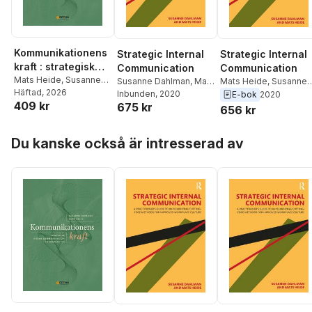
Kommunikationens
Strategic Internal
Strategic Internal
kraft : strategisk
Communication
Communication
intern
Mats Heide
,
Susanne
Susanne Dahlman
,
Mats
Mats Heide
,
Susanne
Dahlman
Häftad
, 2026
Heide
Inbunden
, 2020
Dahlman
kommunikation i en
E-bok
2020
409 kr
675 kr
komplex tid
656 kr
Hoppa över listan
Du kanske också är intresserad av