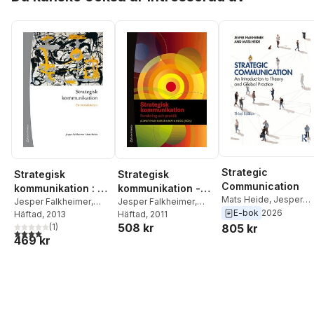
Strategic
Strategisk
Strategisk
Communication
kommunikation : en
kommunikation -
Mats Heide
,
Jesper
introduktion
Jesper Falkheimer
,
Forskning och
Jesper Falkheimer
,
Falkheimer
E-bok
2026
Mats Heide
Häftad
, 2013
Mats Heide
Häftad
, 2011
,
Cecilia
praktik
508 kr
(
1
)
Cassinger
,
Edward
805 kr
4,0
utav 5 stjärnor. Totalt antal röster:
469 kr
Deverell
,
Mats
Eriksson
,
Magnus
Fredriksson
,
Catrin
Johansson
,
Inger
Larsson
,
Larsåke
Larsson
,
Camilla