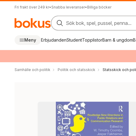
Fri frakt över 249 kr
•
Snabba leveranser
•
Billiga böcker
Sök bok, spel, pussel, penna...
Meny
Erbjudanden
Student
Topplistor
Barn & ungdom
B
Samhälle och politik
Politik och statsskick
Statsskick och pol