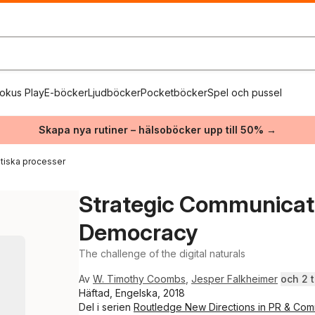
okus Play
E-böcker
Ljudböcker
Pocketböcker
Spel och pussel
Skapa nya rutiner – hälsoböcker upp till 50% →
itiska processer
Strategic Communicati
Democracy
The challenge of the digital naturals
Av
W. Timothy Coombs
,
Jesper Falkheimer
och 2 ti
Häftad, Engelska, 2018
Del i serien
Routledge New Directions in PR & Com