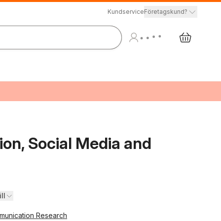
Kundservice
Företagskund?
on, Social Media and
ll
munication Research