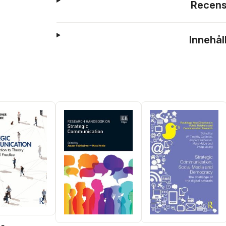
Recens
Innehål