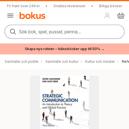
Fri frakt över 249 kr
•
Snabba leveranser
•
Billiga böcker
Sök bok, spel, pussel, penna...
Skapa nya rutiner – hälsoböcker upp till 50% →
Samhälle och politik
Samhälle och kultur
Kultur och medier
Ref