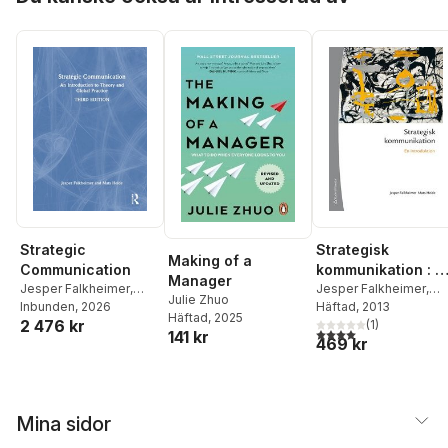
Johansson
,
Inger
Larsson
,
Larsåke
Larsson
,
Camilla
Nothhaft
,
Eva-Karin
Gardell
,
Josef Pallas
,
Karolina Rosenqvist
,
Charlotte Simonsson
,
Jesper Strömbäck
,
Ås
Thelander
,
Sara Von
Platen
Strategic
Strategisk
Making of a
Communication
kommunikation : e
Manager
Jesper Falkheimer
,
introduktion
Jesper Falkheimer
,
Julie Zhuo
Mats Heide
Inbunden
, 2026
Mats Heide
Häftad
, 2013
Häftad
, 2025
2 476 kr
(
1
)
4,0
utav 5 stjärnor. Tota
141 kr
469 kr
Mina sidor