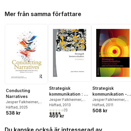
Hoppa över listan
Mer från samma författare
Strategisk
Strategisk
Conducting
kommunikation : en
kommunikation -
Narratives
introduktion
Jesper Falkheimer
,
Forskning och
Jesper Falkheimer
,
Jesper Falkheimer
,
Mats Heide
Häftad
, 2013
Mats Heide
Häftad
, 2011
,
Cecilia
praktik
Hans Gennerud
Häftad
, 2025
,
508 kr
(
1
)
Cassinger
,
Edward
538 kr
Katarina Gentzel
4,0
utav 5 stjärnor. Totalt antal röster:
469 kr
Deverell
,
Mats
Sandberg
,
Mats
Eriksson
,
Magnus
Tyrstrup
Hoppa över listan
Fredriksson
,
Catrin
Du kanske också är intresserad av