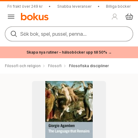
Fri frakt över 249 kr
•
Snabba leveranser
•
Billiga böcker
Sök bok, spel, pussel, penna...
Skapa nya rutiner – hälsoböcker upp till 50% →
Filosofi och religion
Filosofi
Filosofiska discipliner