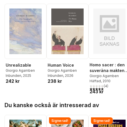
Homo sacer : den
Unrealizable
Human Voice
suveräna makten
Giorgio Agamben
Giorgio Agamben
Inbunden
, 2025
Inbunden
, 2026
och det nakna live
Giorgio Agamben
242 kr
238 kr
Häftad
, 2010
(
4
)
5,0
utav 5 stjärnor. Tota
243 kr
Hoppa över listan
Du kanske också är intresserad av
Signerad!
Signerad!