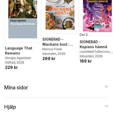
Del 2
SIGNERAD -
SIGNERAD -
Mackans kost :
Kopians hämnd
Language That
Middagar och
Marcus Frank
IJustWantToBeCool
,
Remains
Inbunden
, 2026
matlådor
Joel Adolphson
Inbunden
, 2026
,
Emil
Giorgio Agamben
269 kr
189 kr
Ejdemo Beer
,
Victor
Häftad
, 2026
Beer
229 kr
Mina sidor
Hjälp