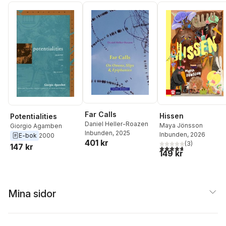
Far Calls
Hissen
Potentialities
Daniel Heller-Roazen
Maya Jönsson
Giorgio Agamben
Inbunden
, 2025
Inbunden
, 2026
E-bok
2000
401 kr
(
3
)
147 kr
4,7
utav 5 stjärnor. Tota
149 kr
Mina sidor