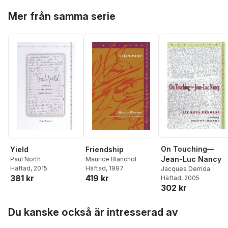
Hoppa över listan
Mer från samma serie
On Touching—
Yield
Friendship
Jean-Luc Nancy
Paul North
Maurice Blanchot
Häftad
, 2015
Häftad
, 1997
Jacques Derrida
381 kr
419 kr
Häftad
, 2005
302 kr
Hoppa över listan
Du kanske också är intresserad av