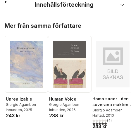
Innehållsförteckning
Hoppa över listan
Mer från samma författare
Homo sacer : den
Unrealizable
Human Voice
suveräna makten
Giorgio Agamben
Giorgio Agamben
Inbunden
, 2025
Inbunden
, 2026
och det nakna live
Giorgio Agamben
243 kr
238 kr
Häftad
, 2010
(
4
)
5,0
utav 5 stjärnor. Tota
243 kr