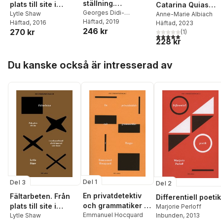
ställning.
plats till site i
Catarina Quias
Historiens öga, 1
Georges Didi-
nordamerikansk
Lytle Shaw
sista berättelse
Anne-Marie Albiach
Huberman
Häftad
, 2019
Häftad
, 2016
Häftad
, 2023
efterkrigspoesi och
246 kr
270 kr
(
1
)
-konst
5,0
utav 5 stjärnor. Tota
228 kr
Hoppa över listan
Du kanske också är intresserad av
Del 1
Del 3
Del 2
En privatdetektiv
Fältarbeten. Från
Differentiell poetik
och grammatiker i
plats till site i
Marjorie Perloff
Tanger
Emmanuel Hocquard
Inbunden
, 2013
nordamerikansk
Lytle Shaw