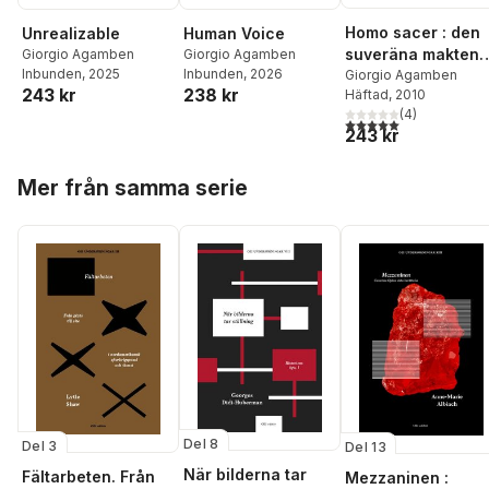
Homo sacer : den
Unrealizable
Human Voice
suveräna makten
Giorgio Agamben
Giorgio Agamben
Inbunden
, 2025
Inbunden
, 2026
och det nakna live
Giorgio Agamben
243 kr
238 kr
Häftad
, 2010
(
4
)
5,0
utav 5 stjärnor. Tota
243 kr
Hoppa över listan
Mer från samma serie
Del 8
Del 3
Del 13
När bilderna tar
Fältarbeten. Från
Mezzaninen :