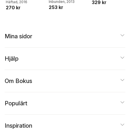
329 kr
Inbunden
, 2013
Häftad
, 2016
efterkrigspoesi och
253 kr
270 kr
-konst
Mina sidor
Hjälp
Om Bokus
Populärt
Inspiration