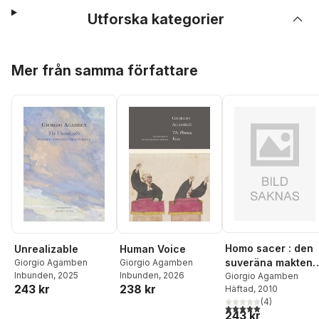
Utforska kategorier
Hoppa över listan
Mer från samma författare
Homo sacer : den
Unrealizable
Human Voice
suveräna makten
Giorgio Agamben
Giorgio Agamben
Inbunden
, 2025
Inbunden
, 2026
och det nakna live
Giorgio Agamben
243 kr
238 kr
Häftad
, 2010
(
4
)
5,0
utav 5 stjärnor. Tota
243 kr