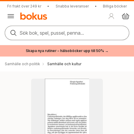
Fri frakt över 249 kr
•
Snabba leveranser
•
Billiga böcker
Sök bok, spel, pussel, penna...
Skapa nya rutiner – hälsoböcker upp till 50% →
Samhälle och politik
Samhälle och kultur