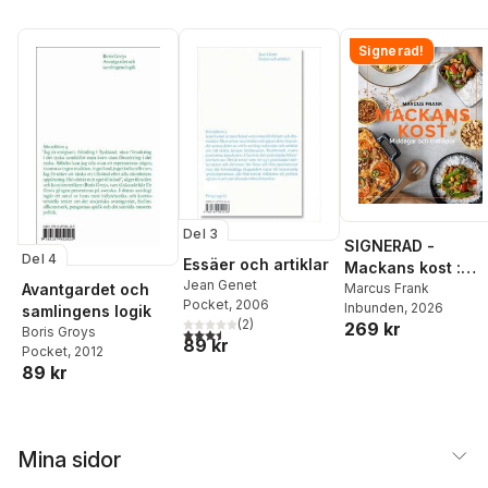
Signerad!
Del 3
SIGNERAD -
Del 4
Essäer och artiklar
Mackans kost :
Jean Genet
Avantgardet och
Middagar och
Marcus Frank
Pocket
, 2006
Inbunden
, 2026
samlingens logik
matlådor
(
2
)
269 kr
Boris Groys
3,5
utav 5 stjärnor. Totalt antal röster:
89 kr
Pocket
, 2012
89 kr
Mina sidor