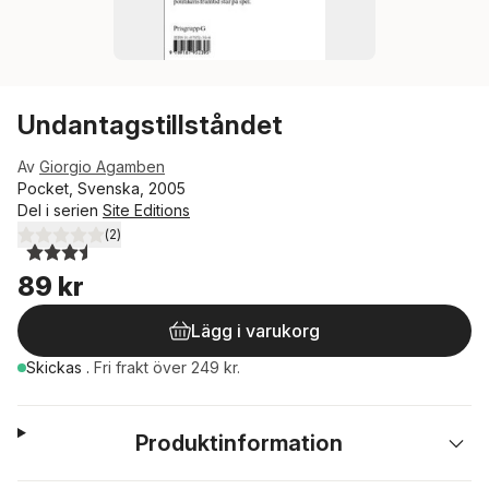
Undantagstillståndet
Av
Giorgio Agamben
Pocket, Svenska, 2005
Del i serien
Site Editions
(
2
)
3,5
utav 5 stjärnor. Totalt antal röster:
89 kr
Lägg i varukorg
Skickas
.
Fri frakt över 249 kr.
Produktinformation