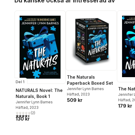
Du kanske också är intresserad av
The Naturals
Del 1
Paperback Boxed Set
The Nat
Jennifer Lynn Barnes
NATURALS Novel: The
Häftad
, 2023
Jennifer 
Naturals, Book 1
509 kr
Häftad
, 
Jennifer Lynn Barnes
179 kr
Häftad
, 2023
(
2
)
4,5
utav 5 stjärnor. Totalt antal röster:
130 kr