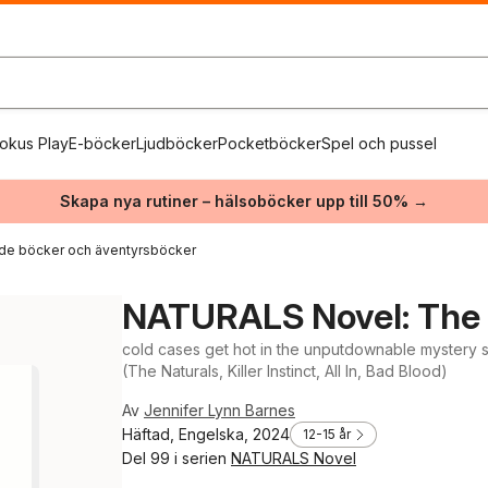
okus Play
E-böcker
Ljudböcker
Pocketböcker
Spel och pussel
Skapa nya rutiner – hälsoböcker upp till 50% →
de böcker och äventyrsböcker
NATURALS Novel: The N
cold cases get hot in the unputdownable mystery s
(The Naturals, Killer Instinct, All In, Bad Blood)
Av
Jennifer Lynn Barnes
Häftad, Engelska, 2024
12-15 år
Del 99 i serien
NATURALS Novel