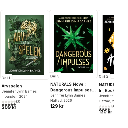
Del 5
Del 3
Del 1
NATURALS Novel:
NATURALS Nove
Arvspelen
Dangerous Impulses,
In, Book 3
Jennifer Lynn Barnes
Book 5
Jennifer Lynn Barnes
Jennifer Lynn Ba
Inbunden
, 2024
Häftad
, 2026
Häftad
, 2024
(
2
)
5,0
utav 5 stjärnor. Totalt antal röster:
129 kr
(
2
)
209 kr
4,0
utav 5 stjärnor
al röster:
130 kr