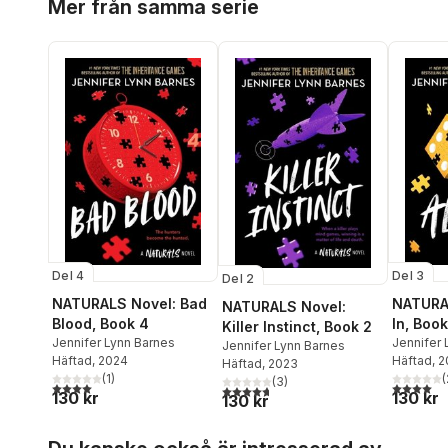
Mer från samma serie
Del 4
Del 3
Del 2
NATURALS Novel: Bad
NATURAL
NATURALS Novel:
Blood, Book 4
In, Book
Killer Instinct, Book 2
Jennifer Lynn Barnes
Jennifer 
Jennifer Lynn Barnes
Häftad
, 2024
Häftad
, 
Häftad
, 2023
(
1
)
(
(
3
)
4,0
utav 5 stjärnor. Totalt antal röster:
4,0
utav 5 
4,7
utav 5 stjärnor. Totalt antal röster:
130 kr
130 kr
130 kr
Hoppa över listan