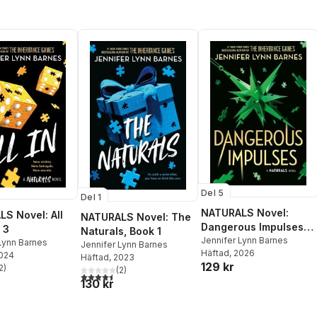
Del 5
Del 1
NATURALS Novel:
S Novel: All
NATURALS Novel: The
Dangerous Impulses,
 3
Naturals, Book 1
Book 5
Jennifer Lynn Barnes
Lynn Barnes
Jennifer Lynn Barnes
Häftad
, 2026
2024
Häftad
, 2023
129 kr
2
)
(
2
)
stjärnor. Totalt antal röster:
4,5
utav 5 stjärnor. Totalt antal röster:
130 kr