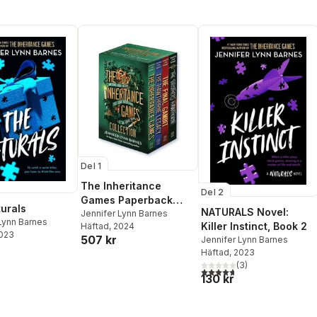
Del 1
The Inheritance
Del 2
Games Paperback
urals
NATURALS Novel:
Collection
Jennifer Lynn Barnes
Lynn Barnes
Killer Instinct, Book 2
Häftad
, 2024
2023
507 kr
Jennifer Lynn Barnes
Häftad
, 2023
(
3
)
4,7
utav 5 stjärnor. Totalt ant
130 kr