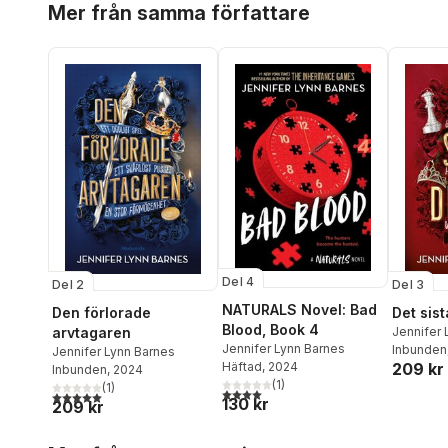
Mer från samma författare
Del 4
Del 2
Del 3
NATURALS Novel: Bad
Den förlorade
Det sis
Blood, Book 4
arvtagaren
Jennifer 
Jennifer Lynn Barnes
Inbunden
Jennifer Lynn Barnes
Häftad
, 2024
209 kr
Inbunden
, 2024
(
1
)
(
1
)
4,0
utav 5 stjärnor. Totalt antal röster:
5,0
utav 5 stjärnor. Totalt antal röster:
130 kr
209 kr
Hoppa över listan