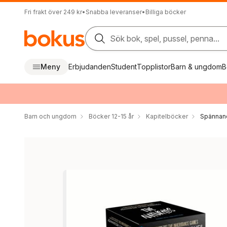
Fri frakt över 249 kr
•
Snabba leveranser
•
Billiga böcker
Sök bok, spel, pussel, penna...
Meny
Erbjudanden
Student
Topplistor
Barn & ungdom
B
Barn och ungdom
Böcker 12-15 år
Kapitelböcker
Spännan