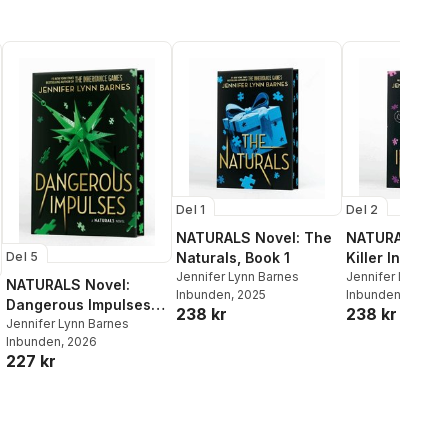
Del 1
Del 2
NATURALS Novel: The
NATURALS Nov
Naturals, Book 1
Killer Instinct
Del 5
Jennifer Lynn Barnes
Jennifer Lynn Ba
NATURALS Novel:
Inbunden
, 2025
Inbunden
, 2026
Dangerous Impulses,
238 kr
238 kr
Book 5
Jennifer Lynn Barnes
Inbunden
, 2026
227 kr