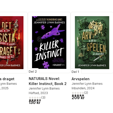
Del 2
Del 1
NATURALS Novel:
ta draget
Arvspelen
Killer Instinct, Book 2
Lynn Barnes
Jennifer Lynn Barnes
, 2025
Inbunden
, 2024
Jennifer Lynn Barnes
(
2
)
Häftad
, 2023
5,0
utav 5 stjärnor. Totalt ant
209 kr
(
3
)
4,7
utav 5 stjärnor. Totalt antal röster:
130 kr