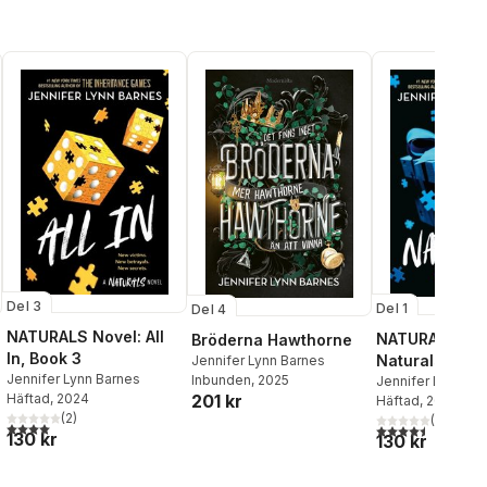
Del 3
Del 1
Del 4
NATURALS Novel: All
NATURALS Nov
Bröderna Hawthorne
In, Book 3
Naturals, Book
Jennifer Lynn Barnes
Jennifer Lynn Barnes
Inbunden
, 2025
Jennifer Lynn Ba
Häftad
, 2024
201 kr
Häftad
, 2023
al röster:
(
2
)
(
2
)
4,0
utav 5 stjärnor. Totalt antal röster:
4,5
utav 5 stjärnor.
130 kr
130 kr