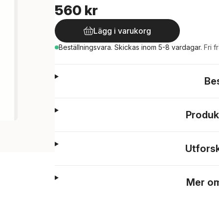
560 kr
Lägg i varukorg
Beställningsvara.
Skickas
inom 5-8 vardagar
.
Fri f
Be
Produk
Utfors
Mer om