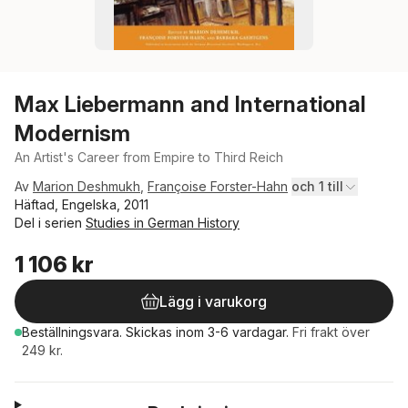
Max Liebermann and International
Modernism
An Artist's Career from Empire to Third Reich
Av
Marion Deshmukh
,
Françoise Forster-Hahn
och 1 till
Häftad, Engelska, 2011
Del i serien
Studies in German History
1 106 kr
Lägg i varukorg
Beställningsvara.
Skickas
inom 3-6 vardagar
.
Fri frakt över
249 kr.