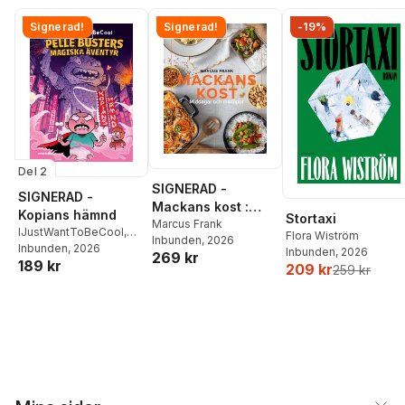
Signerad!
Signerad!
-19%
Del 2
SIGNERAD -
SIGNERAD -
Mackans kost :
Kopians hämnd
Stortaxi
Middagar och
Marcus Frank
IJustWantToBeCool
,
Flora Wiström
Inbunden
, 2026
matlådor
Joel Adolphson
Inbunden
, 2026
,
Emil
Inbunden
, 2026
269 kr
189 kr
Ejdemo Beer
,
Victor
209 kr
259 kr
Beer