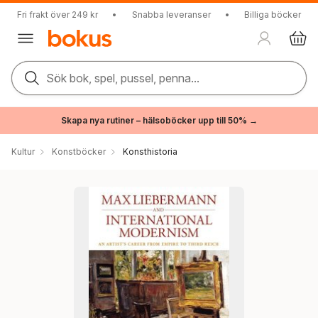
Fri frakt över 249 kr
•
Snabba leveranser
•
Billiga böcker
Sök bok, spel, pussel, penna...
Skapa nya rutiner – hälsoböcker upp till 50% →
Kultur
Konstböcker
Konsthistoria