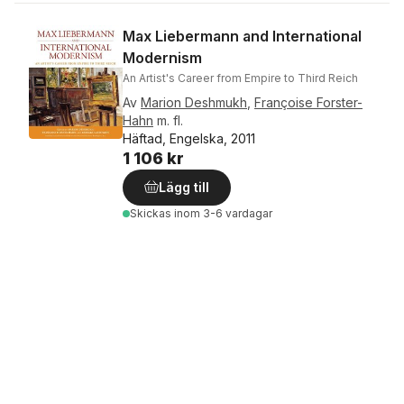
Max Liebermann and International
Modernism
An Artist's Career from Empire to Third Reich
Av
Marion Deshmukh
,
Françoise Forster-
Hahn
m. fl.
Häftad, Engelska, 2011
1 106 kr
Lägg till
Skickas
inom 3-6 vardagar