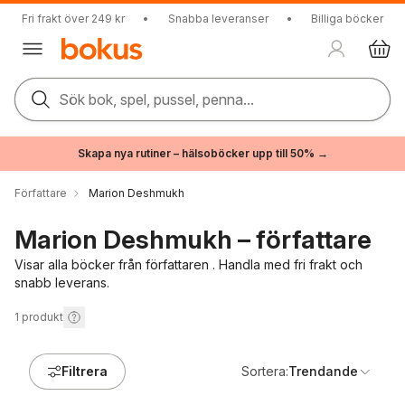
Fri frakt över 249 kr
•
Snabba leveranser
•
Billiga böcker
Sök bok, spel, pussel, penna...
Skapa nya rutiner – hälsoböcker upp till 50% →
Författare
Marion Deshmukh
Marion Deshmukh – författare
Visar alla böcker från författaren . Handla med fri frakt och
snabb leverans.
1
produkt
Filtrera
Sortera:
Trendande