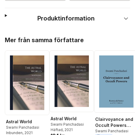
Produktinformation
Hoppa över listan
Mer från samma författare
Astral World
Clairvoyance and
Astral World
Swami Panchadasi
Occult Powers
Swami Panchadasi
Häftad
, 2021
(Barnes & Noble
Swami Panchadasi
Inbunden
, 2021