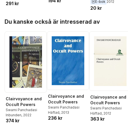
194 kr
E-bok
2012
Digital Library)
291 kr
20 kr
Hoppa över listan
Du kanske också är intresserad av
Clairvoyance and
Clairvoyance and
Clairvoyance and
Occult Powers
Occult Powers
Occult Powers
Swami Panchadasi
Swami Panchadasi
Swami Panchadasi
Häftad
, 2013
Häftad
, 2012
Inbunden
, 2022
236 kr
363 kr
374 kr