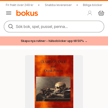
Fri frakt över 249 kr
•
Snabba leveranser
•
Billiga böcker
Sök bok, spel, pussel, penna...
Skapa nya rutiner – hälsoböcker upp till 50% →