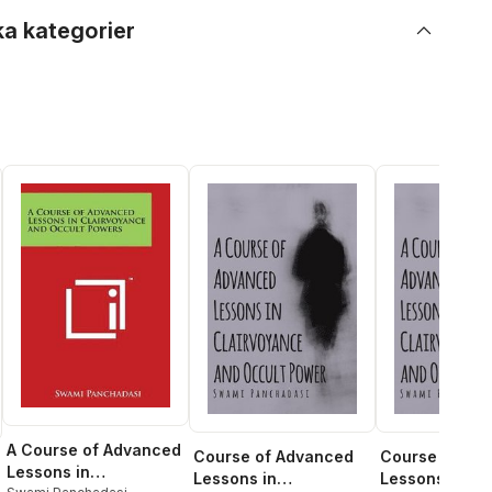
ka kategorier
A Course of Advanced
Course of Advanced
Course of Ad
Lessons in
Lessons in
Lessons in