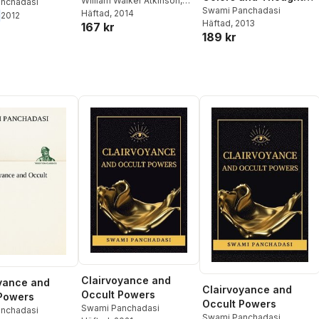
William Walker Atkinson
,
 & Noble
nchadasi
Forms
Swami Panchadasi
Swami Panchadasi
Häftad
, 2014
2012
Library)
Häftad
, 2013
167 kr
189 kr
Clairvoyance and
yance and
Clairvoyance and
Occult Powers
Powers
Occult Powers
Swami Panchadasi
nchadasi
Swami Panchadasi