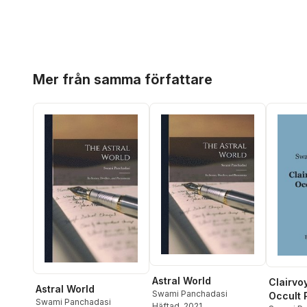
Hoppa över listan
Mer från samma författare
Astral World
Clairvo
Astral World
Swami Panchadasi
Occult 
Swami Panchadasi
Häftad
, 2021