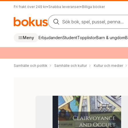
Fri frakt över 249 kr
•
Snabba leveranser
•
Billiga böcker
Sök bok, spel, pussel, penna...
Meny
Erbjudanden
Student
Topplistor
Barn & ungdom
B
Samhälle och politik
Samhälle och kultur
Kultur och medier