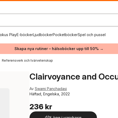
okus Play
E-böcker
Ljudböcker
Pocketböcker
Spel och pussel
Skapa nya rutiner – hälsoböcker upp till 50% →
Referensverk och tvärvetenskap
Clairvoyance and Occu
Av
Swami Panchadasi
Häftad, Engelska, 2022
236 kr
Lägg i varukorg