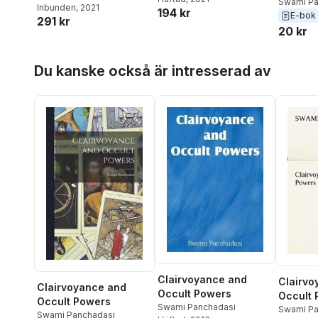
(Barnes
Swami Pa
Inbunden
, 2021
194 kr
E-bok
Digital 
291 kr
20 kr
Hoppa över listan
Du kanske också är intresserad av
Clairvoyance and
Clairvo
Clairvoyance and
Occult Powers
Occult 
Occult Powers
Swami Panchadasi
Swami Pa
Swami Panchadasi