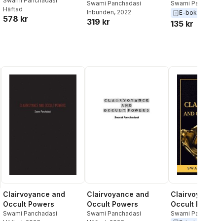
Clairvoyance and
Swami Panchadasi
Clairvoyance and
Swami Panchadasi
Clairvoyance
Swami Panchada
Häftad
Occult Powers
Inbunden
, 2022
E-bok
2022
Occult Power
Occult Power
578 kr
319 kr
135 kr
Clairvoyance and
Clairvoyance and
Clairvoyance
Occult Powers
Occult Powers
Occult Power
Swami Panchadasi
Swami Panchadasi
Swami Panchada